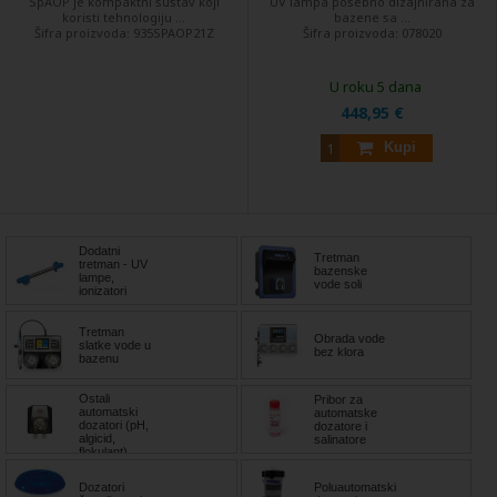
SpAOP je kompaktni sustav koji
UV lampa posebno dizajnirana za
koristi tehnologiju ...
bazene sa ...
Šifra proizvoda:
935SPAOP21Z
Šifra proizvoda:
078020
U roku 5 dana
448,95 €
Kupi
Dodatni
Tretman
tretman - UV
bazenske
lampe,
vode soli
ionizatori
Tretman
Obrada vode
slatke vode u
bez klora
bazenu
Ostali
Pribor za
automatski
automatske
dozatori (pH,
dozatore i
algicid,
salinatore
flokulant)
Dozatori
Poluautomatski