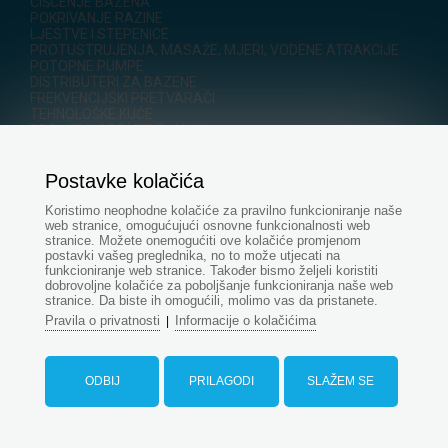
ČIŠĆENJE BAZENA
POKRIVANJE RAZINE
LJESTVE I STEPENICE
PROTUSTRUJENJA, MASAŽE, MJERI, VODENE ATRAKCIJE
POTOPNE PUMPE
DISTRIBUTERI ZA BAZENE
FREKVENCIJSKI PRETVARAČI
TEHNOLOŠKE KUĆE
PRELJEVNE REŠETKE, OLUK
ISUŠIVAČI ZRAKA
REZERVNI DIJELOVI ZA BAZENE
Postavke kolačića
Vrtlozi
LEŽALJI I LEŽAJI NA NAPUHAVANJE
OPREMA ZA SIGURNOST I SPAŠAVANJE ZA BAZENE
Koristimo neophodne kolačiće za pravilno funkcioniranje naše
web stranice, omogućujući osnovne funkcionalnosti web
ROBOTSKI KOSILICE
stranice. Možete onemogućiti ove kolačiće promjenom
ZIMOVANJE BAZENA
postavki vašeg preglednika, no to može utjecati na
GALERIJA FOTOGRAFIJA NAŠIH REALIZACIJA
funkcioniranje web stranice. Također bismo željeli koristiti
TEHNOLOGIJA RIBNJAKA
dobrovoljne kolačiće za poboljšanje funkcioniranja naše web
POPUST -%
stranice. Da biste ih omogućili, molimo vas da pristanete.
RASPRODAJA
Pravila o privatnosti
Informacije o kolačićima
|
JEZERO ESHOP
PRORAČUNI ZA RIBNJAKE
ODBIJ
PRILAGODI
SLAŽEM SE
SAVJETOVALIŠTE ZA JEZERA
AERACIJA ZA RIBNJAKE
FOLIJE ZA RIBNJAKE
PLASTIČNI RIBNJAK