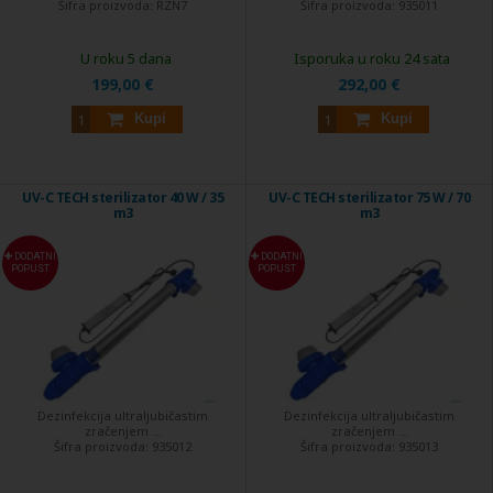
Šifra proizvoda:
RZN7
Šifra proizvoda:
935011
U roku 5 dana
Isporuka u roku 24 sata
199,00 €
292,00 €
Kupi
Kupi
UV-C TECH sterilizator 40 W / 35
UV-C TECH sterilizator 75 W / 70
m3
m3
DODATNI
DODATNI
POPUST
POPUST
Dezinfekcija ultraljubičastim
Dezinfekcija ultraljubičastim
zračenjem ...
zračenjem ...
Šifra proizvoda:
935012
Šifra proizvoda:
935013