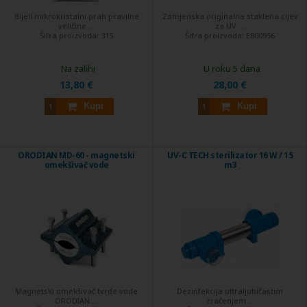
Bijeli mikrokristalni prah pravilne
Zamjenska originalna staklena cijev
veličine ...
za UV ...
Šifra proizvoda:
315
Šifra proizvoda:
E800956
Na zalihi
U roku 5 dana
13,80 €
28,00 €
Kupi
Kupi
ORODIAN MD-60 - magnetski
UV-C TECH sterilizator 16 W / 15
omekšivač vode
m3
Magnetski omekšivač tvrde vode
Dezinfekcija ultraljubičastim
ORODIAN ...
zračenjem ...