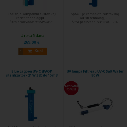
SpAOP je kompaktni sustav koji
SpAOP je kompaktni sustav koji
koristi tehnologiju ...
koristi tehnologiju ...
Šifra proizvoda:
935SPAOP21
Šifra proizvoda:
935SPAOP21U
U roku 5 dana
269,00 €
Kupi
Blue Lagoon UV-C SPAOP
UV lampa Filtreau UV-C Salt Water
sterilizator - 21 W Z20 do 15 m3
80 W
DODATNI
POPUST