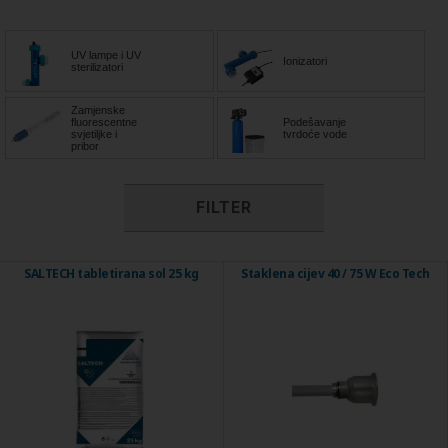
UV lampe i UV
Ionizatori
sterilizatori
Zamjenske
fluorescentne
Podešavanje
svjetiljke i
tvrdoće vode
pribor
FILTER
SALTECH tabletirana sol 25 kg
Staklena cijev 40 / 75 W Eco Tech