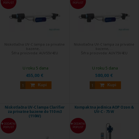
POPUST
POPUST
Niskotlačna UV-C lampa za privatne
Niskotlačna UV-C lampa za privatne
bazene, ...
bazene, ...
Šifra proizvoda:
AUV55V4EU
Šifra proizvoda:
AUV75V4EU
U roku 5 dana
U roku 5 dana
455,00 €
580,00 €
Kupi
Kupi
Niskotlačna UV-C lampa Clarifier
Kompaktna jedinica AOP Ozon &
za privatne bazene do 110 m3
UV-C - 75 W
(110W)
DODATNI
DODATNI
POPUST
POPUST