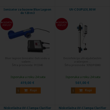
Ionizator za bazene Blue Lagoon
UV-C DUPLEX, 80 W
do 120 m3
DODATNI
DODATNI
POPUST
POPUST
Blue lagoon Ionizator čisti vodu u
Dezinfekcija ultraljubičastim
vašem ...
zračenjem ...
Šifra proizvoda:
913340
Šifra proizvoda:
935DP0080
Isporuka u roku 24 sata
Isporuka u roku 24 sata
419,00 €
561,00 €
Kupi
Kupi
Niskotlačna UV-C lampa Clarifier
Niskotlačna UV-C lampa Clarifier