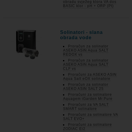
obradu svježeg klora VA dos
BASIC klor - pH + ORP (Pt)
Solinatori - slana
obrada vode
Proračun za solinator
ASEKO ASIN Aqua SALT
REDOX vs
Proračun za solinator
ASEKO ASIN Aqua SALT
CLF vs
Proračuni za ASEKO ASIN
Aqua Salt eOX solinatore
Proračun za solinator
ASEKO ASIN SALT 25
Proračuni za solinatore
Aquagem iGarden Mr.Pure
Proračuni za VA SALT
SMART solinatore
Proračuni za solinatore VA
SALT EVO+
Proračuni za solinatore
ZODIAC Ei2