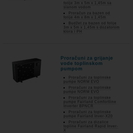
folije 3m x 5m x 1,45m sa
slanom vodom
Proračun za bazen od
folije 4m x 8m x 1,45m
Budžet za bazen od folije
3m x 5m x 1,45m s dozatorom
klora i PH
Proračuni za grijanje
vode toplinskom
pumpom
Proračuni za toplinske
pumpe NORM EVO
Proračuni za toplinske
pumpe NORM EVO
Proračuni za toplinske
pumpe Fairland Comfortline
Inverter BPNCR
Proračuni za toplinske
pumpe Fairland Inver-X20
Proračuni za dizalice
topline Fairland Rapid Inver-
X