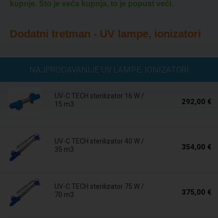
kupnje. Što je veća kupnja, to je popust veći.
Dodatni tretman - UV lampe, ionizatori
Isporuka u roku
NAJPRODAVANIJE UV LAMPE, IONIZATORI
24 sata
UV-C TECH sterilizator 16 W /
292,00 €
15 m3
Isporuka u roku
24 sata
UV-C TECH sterilizator 40 W /
354,00 €
35 m3
Isporuka u roku
24 sata
UV-C TECH sterilizator 75 W /
375,00 €
70 m3