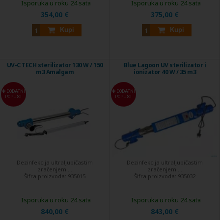
Isporuka u roku 24 sata
Isporuka u roku 24 sata
354,00 €
375,00 €
Kupi
Kupi
UV-C TECH sterilizator 130 W / 150
Blue Lagoon UV sterilizator i
m3 Amalgam
ionizator 40 W / 35 m3
DODATNI
DODATNI
POPUST
POPUST
Dezinfekcija ultraljubičastim
Dezinfekcija ultraljubičastim
zračenjem ...
zračenjem ...
Šifra proizvoda:
935015
Šifra proizvoda:
935032
Isporuka u roku 24 sata
Isporuka u roku 24 sata
840,00 €
843,00 €