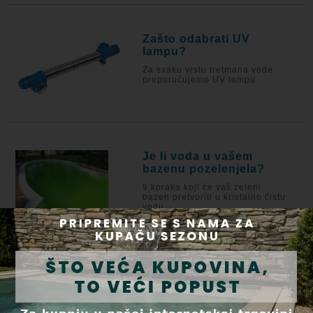
Zašto odabrati UV
lampu?
Za svaku vrstu tretmana vode
preporučujemo UV lampu.
Je li voda u vašem
bazenu pozelenjela?
9 koraka koji će vaš zeleni
bazen pretvoriti u kristalno čistu
vodu.