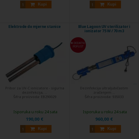
Kupi
Kupi
Elektrode do mjerne stanice
Blue Lagoon UV sterilizator i
ionizator 75 W / 70 m3
DODATNI
POPUST
Pribor za UV-C ionizatore - sigurna
Dezinfekcija ultraljubičastim
dezinfekcija, ...
zračenjem ...
Šifra proizvoda:
EB290029
Šifra proizvoda:
935033
Isporuka u roku 24 sata
Isporuka u roku 24 sata
190,00 €
960,00 €
Kupi
Kupi