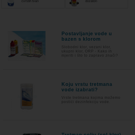
čvrstih tvari
dozatori
Postavljanje vode u
bazen s klorom
Slobodni klor, vezani klor,
ukupni klor, ORP - Kako ih
mjeriti i što to zapravo znači?
Koju vrstu tretmana
vode izabrati?
Vrste tretmana kojima možemo
postići dezinfekciju vode.
Tretman solju (sol-klor)