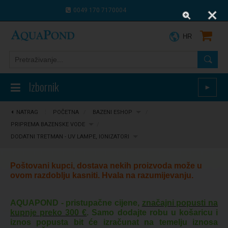
0049 170 7170004
0043 664 9916 8910
HR
Izbornik
►
NATRAG
⋮
POČETNA
/
BAZENI ESHOP
/
PRIPREMA BAZENSKE VODE
/
DODATNI TRETMAN - UV LAMPE, IONIZATORI
Poštovani kupci, dostava nekih proizvoda može u
ovom razdoblju kasniti. Hvala na razumijevanju.
AQUAPOND - pristupačne cijene,
značajni popusti na
kupnje preko 300 €
. Samo dodajte robu u košaricu i
iznos popusta bit će izračunat na temelju iznosa