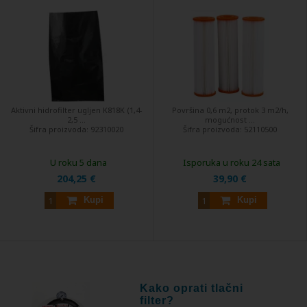
Aktivni hidrofilter ugljen K818K (1,4-
Površina 0,6 m2, protok 3 m2/h,
2,5 ...
mogućnost ...
Šifra proizvoda:
92310020
Šifra proizvoda:
52110500
U roku 5 dana
Isporuka u roku 24 sata
204,25 €
39,90 €
Kupi
Kupi
Kako oprati tlačni
filter?