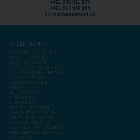
+421 908 911 673
+421 917 530 185
servis@aquapond.sk
BAZENI ESHOP
PRORAČUNI ZA BAZENE
SAVJETI ZA BAZENE
BAZENSKA KEMIJA
TESTERI I TERMOMETRI
SVJETLA, SKIMERI, MLAZNICE
FOLIJE ZA BAZENE
TOPLINSKE PUMPE
PUMPE
SETOVI FILTERA
FILTER POSUDE
FILTER ULOŠCI
VIŠESPUTNI VENTILI
IZMJENJIVAČI TOPLINE
GRIJANJE NA STRUJU
SOLARNO GRIJANJE
MATERIJAL ZA UGRADNJU
PRIPREMA BAZENSKE VODE
SOLINATORI