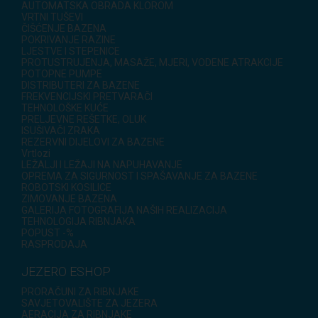
AUTOMATSKA OBRADA KLOROM
VRTNI TUŠEVI
ČIŠĆENJE BAZENA
POKRIVANJE RAZINE
LJESTVE I STEPENICE
PROTUSTRUJENJA, MASAŽE, MJERI, VODENE ATRAKCIJE
POTOPNE PUMPE
DISTRIBUTERI ZA BAZENE
FREKVENCIJSKI PRETVARAČI
TEHNOLOŠKE KUĆE
PRELJEVNE REŠETKE, OLUK
ISUŠIVAČI ZRAKA
REZERVNI DIJELOVI ZA BAZENE
Vrtlozi
LEŽALJI I LEŽAJI NA NAPUHAVANJE
OPREMA ZA SIGURNOST I SPAŠAVANJE ZA BAZENE
ROBOTSKI KOSILICE
ZIMOVANJE BAZENA
GALERIJA FOTOGRAFIJA NAŠIH REALIZACIJA
TEHNOLOGIJA RIBNJAKA
POPUST -%
RASPRODAJA
JEZERO ESHOP
PRORAČUNI ZA RIBNJAKE
SAVJETOVALIŠTE ZA JEZERA
AERACIJA ZA RIBNJAKE