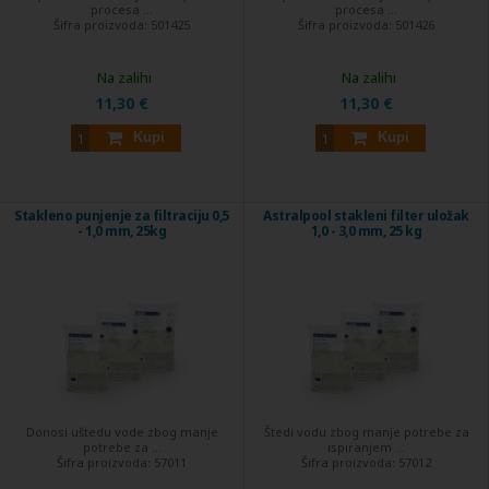
procesa ...
procesa ...
Šifra proizvoda:
501425
Šifra proizvoda:
501426
Na zalihi
Na zalihi
11,30 €
11,30 €
Kupi
Kupi
Stakleno punjenje za filtraciju 0,5
Astralpool stakleni filter uložak
- 1,0 mm, 25kg
1,0 - 3,0 mm, 25 kg
Donosi uštedu vode zbog manje
Štedi vodu zbog manje potrebe za
potrebe za ...
ispiranjem ...
Šifra proizvoda:
57011
Šifra proizvoda:
57012