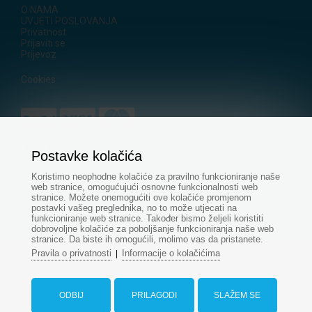
O NAMA
UVJETI POSLOVANJA
Privatnost
Prijaviti se
Prijevoz
Cookies
KONTAKT
Postavke kolačića
+421
905 500 955
Koristimo neophodne kolačiće za pravilno funkcioniranje naše
+421 915 696 394
web stranice, omogućujući osnovne funkcionalnosti web
stranice. Možete onemogućiti ove kolačiće promjenom
servis@aquapond.sk
postavki vašeg preglednika, no to može utjecati na
funkcioniranje web stranice. Također bismo željeli koristiti
dobrovoljne kolačiće za poboljšanje funkcioniranja naše web
stranice. Da biste ih omogućili, molimo vas da pristanete.
Pravila o privatnosti
Informacije o kolačićima
|
© Sva prava pridržana - www.aquapond.hr
Web dizajn
od
ODBIJ
PRILAGODI
SLAŽEM SE