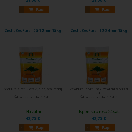
28,50 €
28,50 €
Kupi
Kupi
Zeolit ZeoPure - 0,5-1,2 mm 15 kg
Zeolit ZeoPure - 1,2-2,4 mm 15 kg
ZeoPure filter uložak je najkvalitetniji
ZeoPure je vrhunski zeolitni filterski
...
medij ...
Šifra proizvoda:
501435
Šifra proizvoda:
501436
Na zalihi
Isporuka u roku 24 sata
42,75 €
42,75 €
Kupi
Kupi