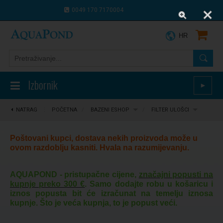
0049 170 7170004
0043 664 9916 8910
HR
Izbornik
►
NATRAG
⋮
POČETNA
/
BAZENI ESHOP
/
FILTER ULOŠCI
Poštovani kupci, dostava nekih proizvoda može u
ovom razdoblju kasniti. Hvala na razumijevanju.
AQUAPOND - pristupačne cijene,
značajni popusti na
kupnje preko 300 €
. Samo dodajte robu u košaricu i
iznos popusta bit će izračunat na temelju iznosa
kupnje. Što je veća kupnja, to je popust veći.