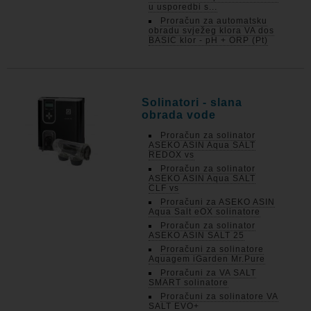
u usporedbi s...
Proračun za automatsku
obradu svježeg klora VA dos
BASIC klor - pH + ORP (Pt)
Solinatori - slana
obrada vode
Proračun za solinator
ASEKO ASIN Aqua SALT
REDOX vs
Proračun za solinator
ASEKO ASIN Aqua SALT
CLF vs
Proračuni za ASEKO ASIN
Aqua Salt eOX solinatore
Proračun za solinator
ASEKO ASIN SALT 25
Proračuni za solinatore
Aquagem iGarden Mr.Pure
Proračuni za VA SALT
SMART solinatore
Proračuni za solinatore VA
SALT EVO+