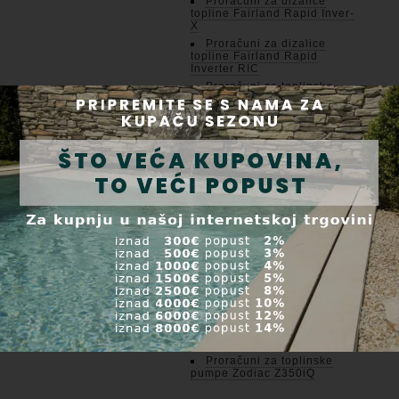
Proračuni za dizalice
topline Fairland Rapid Inver-
X
Proračuni za dizalice
topline Fairland Rapid
Inverter RIC
Proračuni za toplinske
pumpe Aquark iGarden
Mr.Silence
Proračuni za toplinske
pumpe Aquark iGarden
Mr.Silence 30
Proračuni za toplinske
pumpe Aquark iGarden
Mr.Silence PRO
Proračuni za toplinske
pumpe Fuego
Proračuni za toplinske
pumpe Microwell HP Black
Inverter
Proračuni za toplinske
pumpe Microwell HP Silver
Inverter Pro Compact
Proračuni za toplinske
pumpe Zodiac Z250iQ
Proračuni za toplinske
pumpe Zodiac Z350iQ