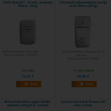
Zeolit Special 1 - 2,5 mm - punjenje
Filtracijska dijatomejska zemlja
filtera - 20 kg
za DE filtere (20 kg)
Moderni filtarski materijal.
Materijal filtera, filtracija od 10
Šifra proizvoda:
50142911
mikrona. ...
Šifra proizvoda:
501400
Na zalihi
U roku 5 dana
14,25 €
60,80 €
Kupi
Kupi
Aktivni hidrofilter ugljen K818K -
Kazetni umetak Ø 70 mm x 247
pakiran u 20 kg (1,4 - 2,5 mm)
mm x 27 mm