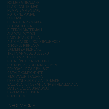
FOLIJE ZA RIBNJAKE
PLASTIČNI RIBNJAK
PUMPE ZA RIBNJAKE
POTOPNE PUMPE
FONTANE
FILTRACIJA RIZNJAKA
SETOVI FILTERA
FILTERSKI MATERIJALI
SLAPOVI, POTOCI
RASVJETA i STRUJA
AUTOMATSKI UPOZORENJE VODE
ČIŠĆENJE RIBNJAKA
SKIMERI ZA RIZNJAKE
TRETMAN VODE U JEZERU
UVC LAMPE, OZON
POTROŠNICE ZA UZGOJ RIBE
POTREBE ZA VODENIM BILJKOM
DEKORACIJE ZA RIBNJAKE
OSTALE KOMPONENTE
ZIMOVANJE RIBNJAKA
REZERVNI DIJELOVI ZA RIBNJAKE
GALERIJA FOTOGRAFIJA NAŠIH REALIZACIJA
MATERIJAL ZA UGRADNJU
BAZENSKA TEHNIKA
POPUST -%
INFORMACIJA