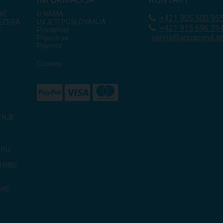
KE
O NAMA
+421
905 500 95
JEZERA
UVJETI POSLOVANJA
+421 915 696 39
E
Privatnost
servis@aquapond.s
Prijaviti se
Prijevoz
Cookies
ENJE
ERU
 RIBE
AKE