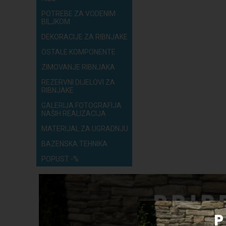
POTREBE ZA VODENIM
BILJKOM
DEKORACIJE ZA RIBNJAKE
OSTALE KOMPONENTE
ZIMOVANJE RIBNJAKA
REZERVNI DIJELOVI ZA
RIBNJAKE
GALERIJA FOTOGRAFIJA
NAŠIH REALIZACIJA
MATERIJAL ZA UGRADNJU
BAZENSKA TEHNIKA
POPUST -%