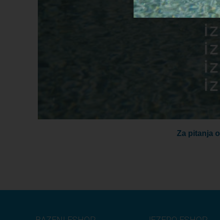
Za pitanja 
BAZENI ESHOP
JEZERO ESHOP