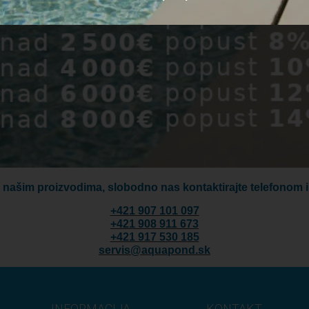
o našim proizvodima, slobodno nas kontaktirajte telefonom i
+421 907 101 097
+421 908 911 673
+421 917 530 185
servis@aquapond.sk
INFORMACIJA
KONTAKT