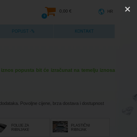
0,00 €
HR
0
POPUST -%
KONTAKT
 iznos popusta bit će izračunat na temelju iznosa
 dodataka. Povoljne cijene, brza dostava i dostupnost
FOLIJE ZA
PLASTIČNI
RIBNJAKE
RIBNJAK