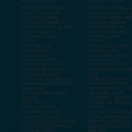
PRORAČUNI ZA BAZENE
PRORAČUNI ZA RIBNJA
SAVJETI ZA BAZENE
SAVJETOVALIŠTE ZA 
BAZENSKA KEMIJA
AERACIJA ZA RIBNJAK
TESTERI I TERMOMETRI
FOLIJE ZA RIBNJAKE
SVJETLA, SKIMERI, MLAZNICE
PLASTIČNI RIBNJAK
FOLIJE ZA BAZENE
PUMPE ZA RIBNJAKE
TOPLINSKE PUMPE
POTOPNE PUMPE
PUMPE
FONTANE
SETOVI FILTERA
FILTRACIJA RIZNJAKA
FILTER POSUDE
SETOVI FILTERA
FILTER ULOŠCI
FILTERSKI MATERIJALI
VIŠESPUTNI VENTILI
SLAPOVI, POTOCI
IZMJENJIVAČI TOPLINE
RASVJETA i STRUJA
GRIJANJE NA STRUJU
AUTOMATSKI UPOZOR
SOLARNO GRIJANJE
VODE
MATERIJAL ZA UGRADNJU
ČIŠĆENJE RIBNJAKA
PRIPREMA BAZENSKE VODE
SKIMERI ZA RIZNJAKE
SOLINATORI
TRETMAN VODE U JEZ
AUTOMATSKA OBRADA
UVC LAMPE, OZON
KLOROM
POTROŠNICE ZA UZGOJ
VRTNI TUŠEVI
POTREBE ZA VODENIM
ČIŠĆENJE BAZENA
BILJKOM
POKRIVANJE RAZINE
DEKORACIJE ZA RIBNJ
LJESTVE I STEPENICE
OSTALE KOMPONENTE
PROTUSTRUJENJA, MASAŽE,
ZIMOVANJE RIBNJAKA
MJERI, VODENE ATRAKCIJE
REZERVNI DIJELOVI ZA
POTOPNE PUMPE
RIBNJAKE