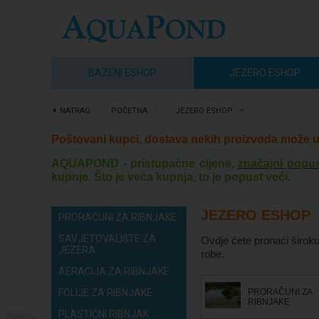
BAZENI ESHOP
JEZERO ESHOP
NATRAG
⋮
POČETNA
/
JEZERO ESHOP
Poštovani kupci, dostava nekih proizvoda može u 
AQUAPOND - pristupačne cijene,
značajni popus
kupnje. Što je veća kupnja, to je popust veći.
JEZERO ESHOP
PRORAČUNI ZA RIBNJAKE
SAVJETOVALIŠTE ZA
Ovdje ćete pronaći široku
JEZERA
robe.
AERACIJA ZA RIBNJAKE
FOLIJE ZA RIBNJAKE
PRORAČUNI ZA
RIBNJAKE
PLASTIČNI RIBNJAK