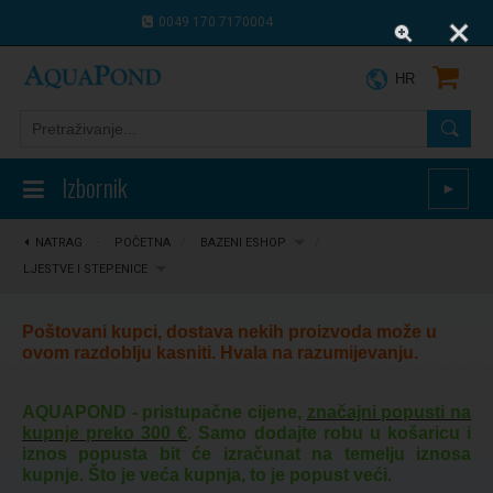
0049 170 7170004
0043 664 9916 8910
HR
Izbornik
►
NATRAG
⋮
POČETNA
/
BAZENI ESHOP
/
LJESTVE I STEPENICE
Poštovani kupci, dostava nekih proizvoda može u
ovom razdoblju kasniti. Hvala na razumijevanju.
AQUAPOND - pristupačne cijene,
značajni popusti na
kupnje preko 300 €
. Samo dodajte robu u košaricu i
iznos popusta bit će izračunat na temelju iznosa
kupnje. Što je veća kupnja, to je popust veći.