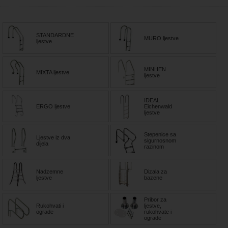
STANDARDNE
MURO ljestve
ljestve
MINHEN
MIXTA ljestve
ljestve
IDEAL
ERGO ljestve
Eichenwald
ljestve
Stepenice sa
Ljestve iz dva
sigurnosnom
dijela
razinom
Nadzemne
Dizala za
ljestve
bazene
Pribor za
Rukohvati i
ljestve,
ograde
rukohvate i
ograde