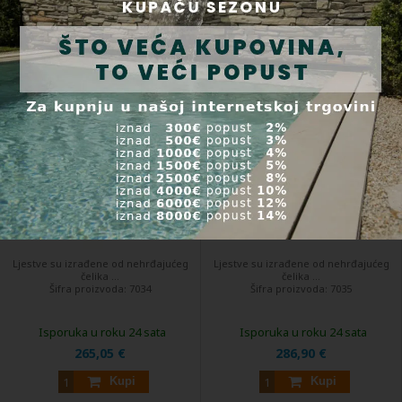
Kupi
Kupi
Inox ljestve Mixta 4 stepenice,
Inox ljestve Mixta 5 stepenica,
AISI 304
AISI 304
Ljestve su izrađene od nehrđajućeg
Ljestve su izrađene od nehrđajućeg
čelika ...
čelika ...
Šifra proizvoda:
7034
Šifra proizvoda:
7035
Isporuka u roku 24 sata
Isporuka u roku 24 sata
265,05 €
286,90 €
Kupi
Kupi