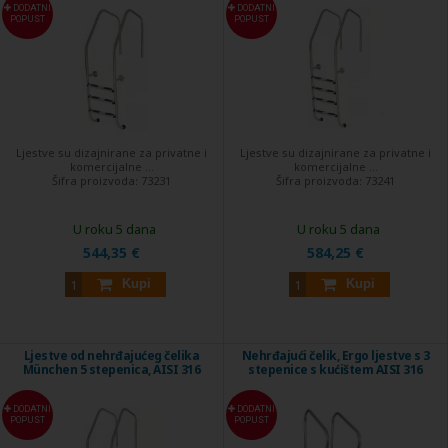
DODATNI
DODATNI
POPUST
POPUST
Ljestve su dizajnirane za privatne i
Ljestve su dizajnirane za privatne i
komercijalne ...
komercijalne ...
Šifra proizvoda:
73231
Šifra proizvoda:
73241
U roku 5 dana
U roku 5 dana
544,35 €
584,25 €
Kupi
Kupi
Ljestve od nehrđajućeg čelika
Nehrđajući čelik, Ergo ljestve s 3
München 5 stepenica, AISI 316
stepenice s kućištem AISI 316
DODATNI
DODATNI
POPUST
POPUST