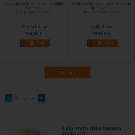
Dizajniran za privatne i komercijalne
Dvodijelne ljestve za bazene u zemlji
bazene, ...
s preljevnim ...
Šifra proizvoda:
70931
Šifra proizvoda:
73921
U roku 5 dana
U roku 5 dana
304,00 €
399,00 €
Kupi
Kupi
36 više
1
2
3
4
Koju vrstu ruba bazena
odabrati?