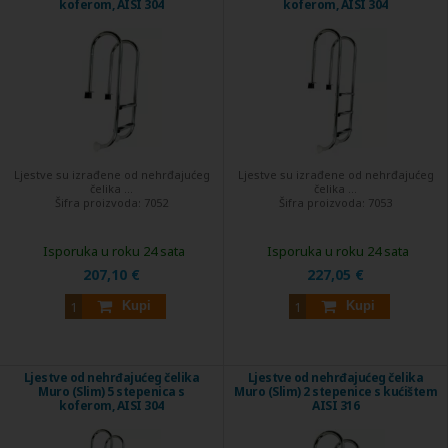
koferom, AISI 304
koferom, AISI 304
Ljestve su izrađene od nehrđajućeg
Ljestve su izrađene od nehrđajućeg
čelika ...
čelika ...
Šifra proizvoda:
7052
Šifra proizvoda:
7053
Isporuka u roku 24 sata
Isporuka u roku 24 sata
207,10 €
227,05 €
Kupi
Kupi
Ljestve od nehrđajućeg čelika
Ljestve od nehrđajućeg čelika
Muro (Slim) 5 stepenica s
Muro (Slim) 2 stepenice s kućištem
koferom, AISI 304
AISI 316