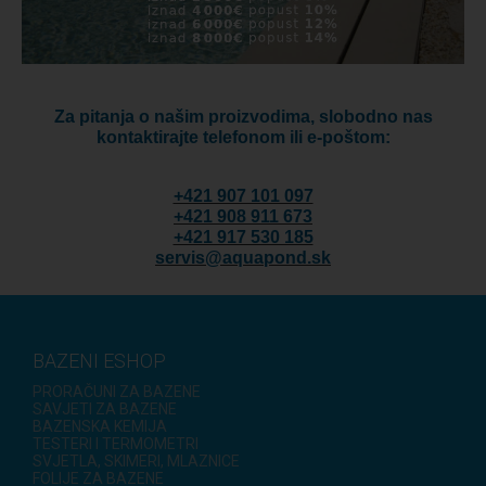
Za pitanja o našim proizvodima, slobodno nas
kontaktirajte telefonom ili e-poštom:
+421 907 101 097
+421 908 911 673
+421 917 530 185
servis@aquapond.sk
BAZENI ESHOP
PRORAČUNI ZA BAZENE
SAVJETI ZA BAZENE
BAZENSKA KEMIJA
TESTERI I TERMOMETRI
SVJETLA, SKIMERI, MLAZNICE
FOLIJE ZA BAZENE