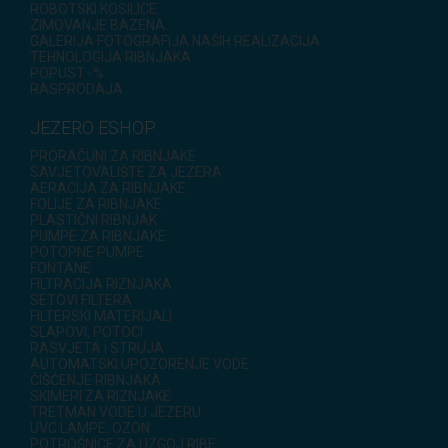
ROBOTSKI KOSILICE
ZIMOVANJE BAZENA
GALERIJA FOTOGRAFIJA NAŠIH REALIZACIJA
TEHNOLOGIJA RIBNJAKA
POPUST -%
RASPRODAJA
JEZERO ESHOP
PRORAČUNI ZA RIBNJAKE
SAVJETOVALIŠTE ZA JEZERA
AERACIJA ZA RIBNJAKE
FOLIJE ZA RIBNJAKE
PLASTIČNI RIBNJAK
PUMPE ZA RIBNJAKE
POTOPNE PUMPE
FONTANE
FILTRACIJA RIZNJAKA
SETOVI FILTERA
FILTERSKI MATERIJALI
SLAPOVI, POTOCI
RASVJETA i STRUJA
AUTOMATSKI UPOZORENJE VODE
ČIŠĆENJE RIBNJAKA
SKIMERI ZA RIZNJAKE
TRETMAN VODE U JEZERU
UVC LAMPE, OZON
POTROŠNICE ZA UZGOJ RIBE