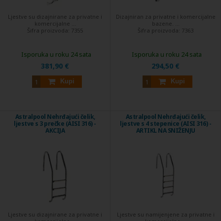
Ljestve su dizajnirane za privatne i
Dizajniran za privatne i komercijalne
komercijalne ...
bazene. ...
Šifra proizvoda:
7355
Šifra proizvoda:
7363
Isporuka u roku 24 sata
Isporuka u roku 24 sata
381,90 €
294,50 €
Kupi
Kupi
Astralpool Nehrđajući čelik,
Astralpool Nehrđajući čelik,
ljestve s 3 prečke (AISI 316) -
ljestve s 4 stepenice (AISI 316) -
AKCIJA
ARTIKL NA SNIŽENJU
Ljestve su dizajnirane za privatne i
Ljestve su namijenjene za privatne i