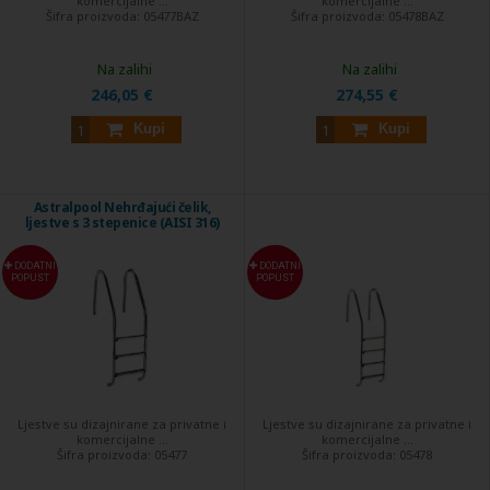
komercijalne ...
komercijalne ...
Šifra proizvoda:
05477BAZ
Šifra proizvoda:
05478BAZ
Na zalihi
Na zalihi
246,05 €
274,55 €
Kupi
Kupi
Astralpool Nehrđajući čelik,
ljestve s 3 stepenice (AISI 316)
DODATNI
DODATNI
POPUST
POPUST
Ljestve su dizajnirane za privatne i
Ljestve su dizajnirane za privatne i
komercijalne ...
komercijalne ...
Šifra proizvoda:
05477
Šifra proizvoda:
05478