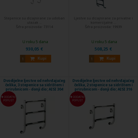
Stepenice su dizajnirane za udoban
Ljestve su dizajnirane za privatne i
ulazak ...
komercijalne ...
Šifra proizvoda:
73114
Šifra proizvoda:
19939
U roku 5 dana
U roku 5 dana
930,05 €
508,25 €
Kupi
Kupi
Dvodijelne ljestve od nehrđajućeg
Dvodijelne ljestve od nehrđajućeg
čelika, 3 stepenice sa sidrištem i
čelika, 2 stepenice sa sidrištem i
prirubnicom - donji dio; AISI 304
prirubnicom - donji dio; AISI 316
DODATNI
DODATNI
POPUST
POPUST