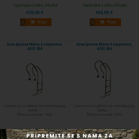
Isporuka u roku 24 sata
Isporuka u roku 24 sata
418,00 €
494,00 €
Kupi
Kupi
Inox ljestve Mixta 2 stepenice,
Inox ljestve Mixta 3 stepenice,
AISI 304
AISI 304
Ljestve su izrađene od nehrđajućeg
Ljestve su izrađene od nehrđajućeg
čelika ...
čelika ...
Šifra proizvoda:
7032
Šifra proizvoda:
7033
Isporuka u roku 24 sata
Isporuka u roku 24 sata
212,80 €
239,40 €