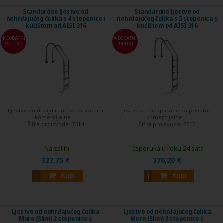
Standardne ljestve od
Standardne ljestve od
nehrđajućeg čelika s 4 stepenice i
nehrđajućeg čelika s 5 stepenica s
kućištem od AISI 316
kućištem od AISI 316
DODATNI
DODATNI
POPUST
POPUST
Ljestve su dizajnirane za privatne i
Ljestve su dizajnirane za privatne i
komercijalne ...
komercijalne ...
Šifra proizvoda:
7314
Šifra proizvoda:
7315
Na zalihi
Isporuka u roku 24 sata
327,75 €
376,20 €
Kupi
Kupi
Ljestve od nehrđajućeg čelika
Ljestve od nehrđajućeg čelika
Muro (Slim) 2 stepenice s
Muro (Slim) 3 stepenice s