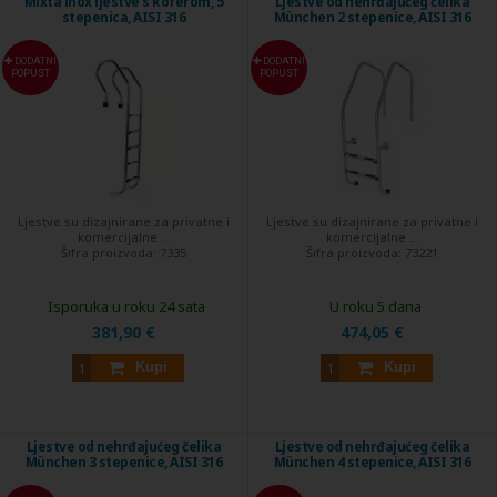
Mixta inox ljestve s koferom, 5
Ljestve od nehrđajućeg čelika
stepenica, AISI 316
München 2 stepenice, AISI 316
DODATNI
DODATNI
POPUST
POPUST
Ljestve su dizajnirane za privatne i
Ljestve su dizajnirane za privatne i
komercijalne ...
komercijalne ...
Šifra proizvoda:
7335
Šifra proizvoda:
73221
Isporuka u roku 24 sata
U roku 5 dana
381,90 €
474,05 €
Kupi
Kupi
Ljestve od nehrđajućeg čelika
Ljestve od nehrđajućeg čelika
München 3 stepenice, AISI 316
München 4 stepenice, AISI 316