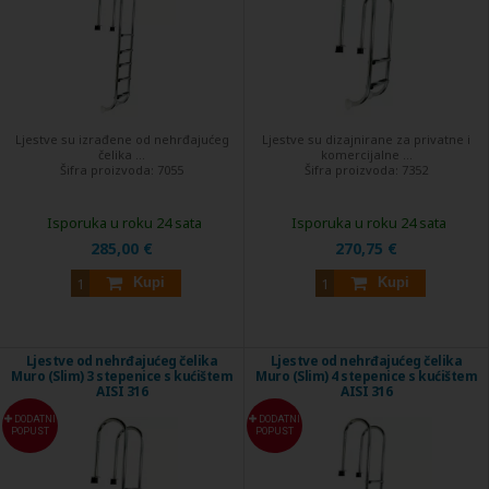
Ljestve su izrađene od nehrđajućeg
Ljestve su dizajnirane za privatne i
čelika ...
komercijalne ...
Šifra proizvoda:
7055
Šifra proizvoda:
7352
Isporuka u roku 24 sata
Isporuka u roku 24 sata
285,00 €
270,75 €
Kupi
Kupi
Ljestve od nehrđajućeg čelika
Ljestve od nehrđajućeg čelika
Muro (Slim) 3 stepenice s kućištem
Muro (Slim) 4 stepenice s kućištem
AISI 316
AISI 316
DODATNI
DODATNI
POPUST
POPUST