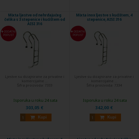
Mixta ljestve od nehrđajućeg
Mixta inox ljestve s kućištem, 4
čelika s 3 stepenice i kućištem od
stepenice, AISI 316
AISI 316
DODATNI
DODATNI
POPUST
POPUST
Ljestve su dizajnirane za privatne i
Ljestve su dizajnirane za privatne i
komercijalne ...
komercijalne ...
Šifra proizvoda:
7333
Šifra proizvoda:
7334
Isporuka u roku 24 sata
Isporuka u roku 24 sata
303,05 €
342,00 €
Kupi
Kupi