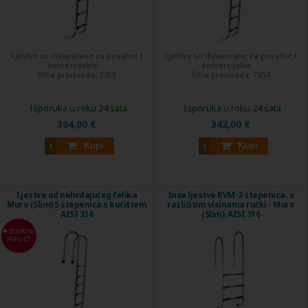
Ljestve su dizajnirane za privatne i
Ljestve su dizajnirane za privatne i
komercijalne ...
komercijalne ...
Šifra proizvoda:
7353
Šifra proizvoda:
7354
Isporuka u roku 24 sata
Isporuka u roku 24 sata
304,00 €
342,00 €
Kupi
Kupi
Ljestve od nehrđajućeg čelika
Inox ljestve RVM-3 stepenica. s
Muro (Slim) 5 stepenica s kućištem
različitim visinama ručki - Muro
AISI 316
(Slim), AISI 316
DODATNI
POPUST