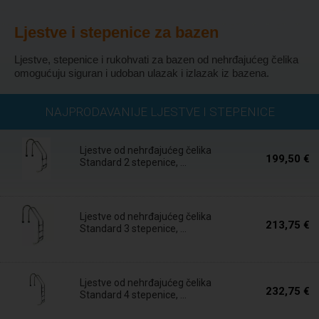
Ljestve i stepenice za bazen
Ljestve, stepenice i rukohvati za bazen od nehrđajućeg čelika
omogućuju siguran i udoban ulazak i izlazak iz bazena.
Isporuka u roku
NAJPRODAVANIJE LJESTVE I STEPENICE
24 sata
Ljestve od nehrđajućeg čelika
199,50 €
Standard 2 stepenice, ...
Isporuka u roku
24 sata
Ljestve od nehrđajućeg čelika
213,75 €
Standard 3 stepenice, ...
Na zalihi
Ljestve od nehrđajućeg čelika
232,75 €
Standard 4 stepenice, ...