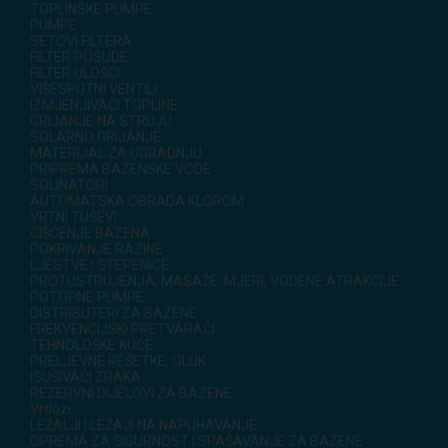
TOPLINSKE PUMPE
PUMPE
SETOVI FILTERA
FILTER POSUDE
FILTER ULOŠCI
VIŠESPUTNI VENTILI
IZMJENJIVAČI TOPLINE
GRIJANJE NA STRUJU
SOLARNO GRIJANJE
MATERIJAL ZA UGRADNJU
PRIPREMA BAZENSKE VODE
SOLINATORI
AUTOMATSKA OBRADA KLOROM
VRTNI TUŠEVI
ČIŠĆENJE BAZENA
POKRIVANJE RAZINE
LJESTVE I STEPENICE
PROTUSTRUJENJA, MASAŽE, MJERI, VODENE ATRAKCIJE
POTOPNE PUMPE
DISTRIBUTERI ZA BAZENE
FREKVENCIJSKI PRETVARAČI
TEHNOLOŠKE KUĆE
PRELJEVNE REŠETKE, OLUK
ISUŠIVAČI ZRAKA
REZERVNI DIJELOVI ZA BAZENE
Vrtlozi
LEŽALJI I LEŽAJI NA NAPUHAVANJE
OPREMA ZA SIGURNOST I SPAŠAVANJE ZA BAZENE