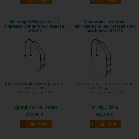
Nehrđajući čelik, ljestve s 2
Standardne ljestve od
stepenice Standardno s kućištem
nehrđajućeg čelika s 3 stepenice i
AISI 316
kućištem od AISI 316
Ljestve su dizajnirane za privatne i
Ljestve su dizajnirane za privatne i
komercijalne ...
komercijalne ...
Šifra proizvoda:
7312
Šifra proizvoda:
7313
Isporuka u roku 24 sata
U roku 5 dana
267,90 €
285,00 €
Kupi
Kupi