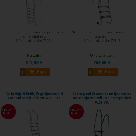
Ljestve su dizajnirane za privatne i
Stepenice su dizajnirane za udoban
komercijalne ...
ulazak ...
Šifra proizvoda:
73251
Šifra proizvoda:
73113
Na zalihi
U roku 5 dana
617,50 €
766,65 €
Kupi
Kupi
Nehrđajući čelik, Ergo ljestve s 4
Astralpool Standardne ljestve od
stepenice s kućištem AISI 316
nehrđajućeg čelika s 3 stepenice
AISI 316
DODATNI
DODATNI
POPUST
POPUST