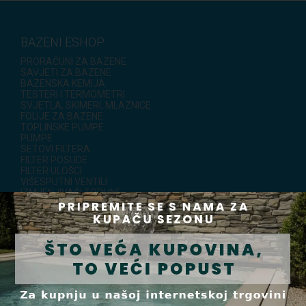
BAZENI ESHOP
PRORAČUNI ZA BAZENE
SAVJETI ZA BAZENE
BAZENSKA KEMIJA
TESTERI I TERMOMETRI
SVJETLA, SKIMERI, MLAZNICE
FOLIJE ZA BAZENE
TOPLINSKE PUMPE
PUMPE
SETOVI FILTERA
FILTER POSUDE
FILTER ULOŠCI
VIŠESPUTNI VENTILI
IZMJENJIVAČI TOPLINE
GRIJANJE NA STRUJU
SOLARNO GRIJANJE
MATERIJAL ZA UGRADNJU
PRIPREMA BAZENSKE VODE
SOLINATORI
AUTOMATSKA OBRADA KLOROM
VRTNI TUŠEVI
ČIŠĆENJE BAZENA
POKRIVANJE RAZINE
LJESTVE I STEPENICE