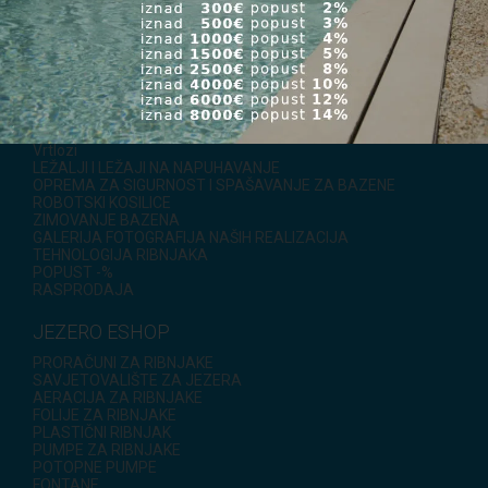
PROTUSTRUJENJA, MASAŽE, MJERI, VODENE ATRAKCIJE
POTOPNE PUMPE
DISTRIBUTERI ZA BAZENE
FREKVENCIJSKI PRETVARAČI
TEHNOLOŠKE KUĆE
PRELJEVNE REŠETKE, OLUK
ISUŠIVAČI ZRAKA
REZERVNI DIJELOVI ZA BAZENE
Vrtlozi
LEŽALJI I LEŽAJI NA NAPUHAVANJE
OPREMA ZA SIGURNOST I SPAŠAVANJE ZA BAZENE
ROBOTSKI KOSILICE
ZIMOVANJE BAZENA
GALERIJA FOTOGRAFIJA NAŠIH REALIZACIJA
TEHNOLOGIJA RIBNJAKA
POPUST -%
RASPRODAJA
JEZERO ESHOP
PRORAČUNI ZA RIBNJAKE
SAVJETOVALIŠTE ZA JEZERA
AERACIJA ZA RIBNJAKE
FOLIJE ZA RIBNJAKE
PLASTIČNI RIBNJAK
PUMPE ZA RIBNJAKE
POTOPNE PUMPE
FONTANE