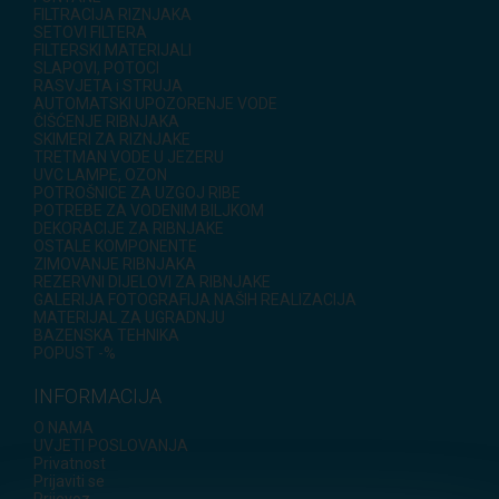
FILTRACIJA RIZNJAKA
SETOVI FILTERA
FILTERSKI MATERIJALI
SLAPOVI, POTOCI
RASVJETA i STRUJA
AUTOMATSKI UPOZORENJE VODE
ČIŠĆENJE RIBNJAKA
SKIMERI ZA RIZNJAKE
TRETMAN VODE U JEZERU
UVC LAMPE, OZON
POTROŠNICE ZA UZGOJ RIBE
POTREBE ZA VODENIM BILJKOM
DEKORACIJE ZA RIBNJAKE
OSTALE KOMPONENTE
ZIMOVANJE RIBNJAKA
REZERVNI DIJELOVI ZA RIBNJAKE
GALERIJA FOTOGRAFIJA NAŠIH REALIZACIJA
MATERIJAL ZA UGRADNJU
BAZENSKA TEHNIKA
POPUST -%
INFORMACIJA
O NAMA
UVJETI POSLOVANJA
Privatnost
Prijaviti se