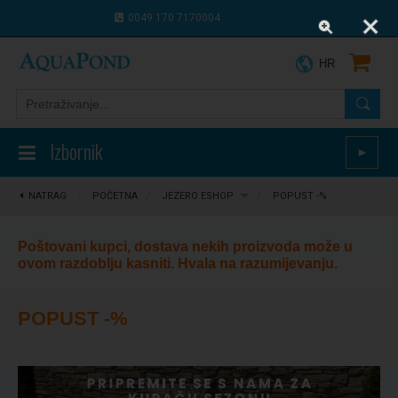
0049 170 7170004
0043 664 9916 8910
HR
Izbornik
►
NATRAG
⋮
POČETNA
/
JEZERO ESHOP
/
POPUST -%
Poštovani kupci, dostava nekih proizvoda može u
ovom razdoblju kasniti. Hvala na razumijevanju.
POPUST -%