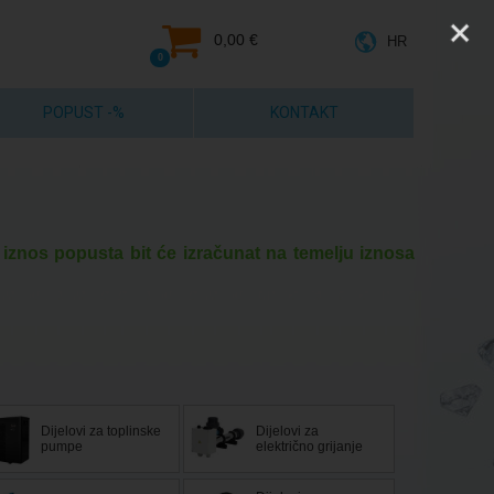
0,00 €
HR
0
POPUST -%
KONTAKT
 iznos popusta bit će izračunat na temelju iznosa
Dijelovi za toplinske
Dijelovi za
pumpe
električno grijanje