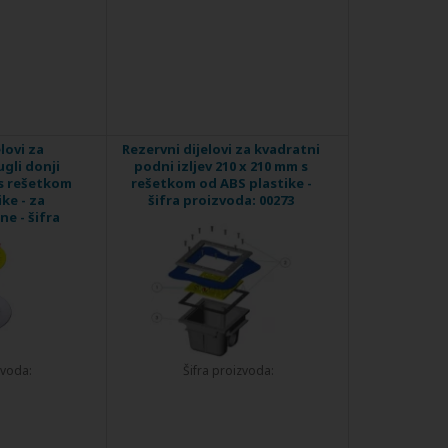
lovi za
Rezervni dijelovi za kvadratni
gli donji
podni izljev 210 x 210 mm s
s rešetkom
rešetkom od ABS plastike -
ke - za
šifra proizvoda: 00273
e - šifra
01466
zvoda:
Šifra proizvoda: