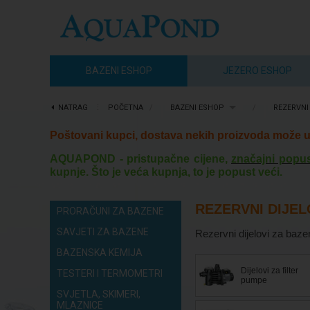
BAZENI ESHOP
JEZERO ESHOP
NATRAG
⋮
POČETNA
/
BAZENI ESHOP
/
REZERVNI
Poštovani kupci, dostava nekih proizvoda može u 
AQUAPOND - pristupačne cijene,
značajni popus
kupnje. Što je veća kupnja, to je popust veći.
REZERVNI DIJEL
PRORAČUNI ZA BAZENE
SAVJETI ZA BAZENE
Rezervni dijelovi za bazen
BAZENSKA KEMIJA
Dijelovi za filter
TESTERI I TERMOMETRI
pumpe
SVJETLA, SKIMERI,
MLAZNICE