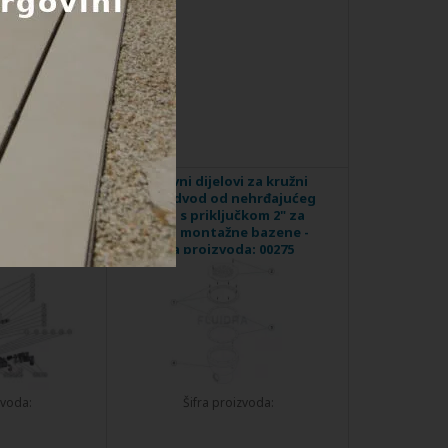
lovi za
Rezervni dijelovi za kružni
šivač vode
donji odvod od nehrđajućeg
 25
čelika s priključkom 2" za
folije i montažne bazene -
šifra proizvoda: 00275
zvoda:
Šifra proizvoda: