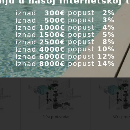
za
Rezervni dijelovi za
Rezervni dije
 vode
automatski omekšivač vode
automatski omek
Aquadial 15
Aquadial
Šifra proizvoda:
Šifra proi