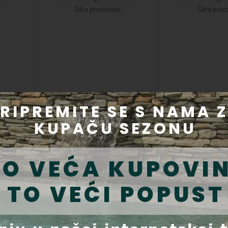
Šifra proizvoda:
Šifra proi
 Muro
Rezervni dijelovi za
Rezervni dijelov
xe
hidraulički sigurnosni ventil -
Astralpool Nautil
nice,
Astralpool DN50 - šifra
230 / 400 V - šifr
voda:
proizvoda: 41898
72560
Šifra proizvoda:
Šifra proi