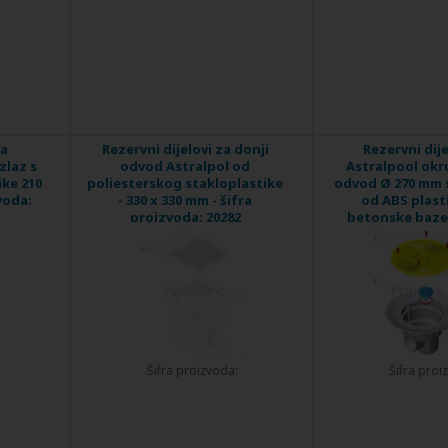
za
Rezervni dijelovi za donji
Rezervni dije
zlaz s
odvod Astralpol od
Astralpool okru
ke 210
poliesterskog stakloplastike
odvod Ø 270 mm 
voda:
- 330 x 330 mm - šifra
od ABS plasti
proizvoda: 20282
betonske bazen
proizvoda: 
Šifra proizvoda:
Šifra proi