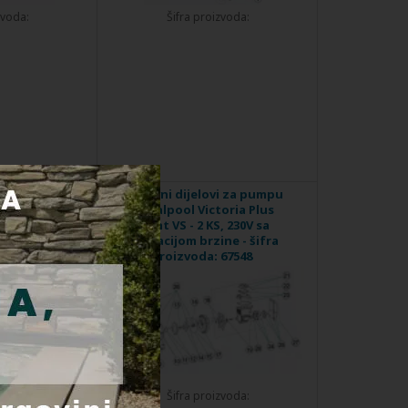
zvoda:
Šifra proizvoda:
i za pumpu
Rezervni dijelovi za pumpu
us, 34 m3/h,
Astralpool Victoria Plus
a proizvoda:
Silent VS - 2 KS, 230V sa
regulacijom brzine - šifra
proizvoda: 67548
zvoda:
Šifra proizvoda: