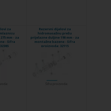
lovi za
Rezervni dijelovi za
mlaznicu
hidromasažnu prešu
 275 mm - za
prijelazne duljine 190 mm - za
e - šifra
montažne bazene - šifra
32385
proizvoda: 32115
zvoda:
Šifra proizvoda: