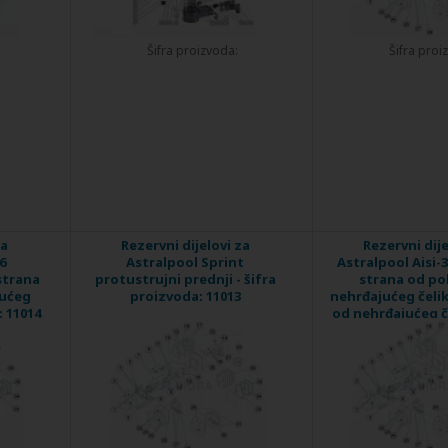
Šifra proizvoda:
Šifra proi
za
Rezervni dijelovi za
Rezervni dije
6
Astralpool Sprint
Astralpool Aisi-
strana
protustrujni prednji - šifra
strana od po
jućeg
proizvoda: 11013
nehrđajućeg čelik
: 11014
od nehrđajućeg če
proizvoda: 