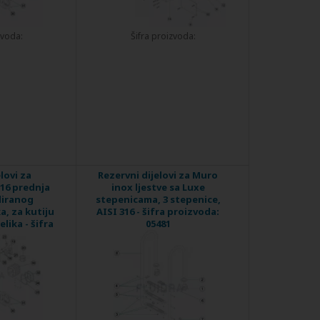
zvoda:
Šifra proizvoda:
lovi za
Rezervni dijelovi za Muro
316 prednja
inox ljestve sa Luxe
liranog
stepenicama, 3 stepenice,
a, za kutiju
AISI 316 - šifra proizvoda:
lika - šifra
05481
11499