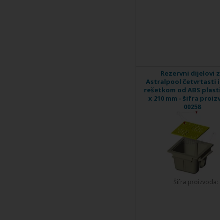
Rezervni dijelovi 
Astralpool četvrtasti i
rešetkom od ABS plasti
x 210 mm - šifra proiz
00258
Šifra proizvoda: