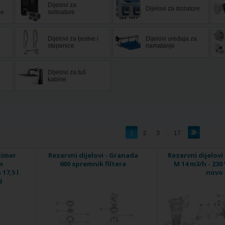
Dijelovi za
Dijelovi za dozatore
ne
solinatore
Dijelovi za ljestve i
Dijelovi uređaja za
stepenice
namatanje
Dijelovi za tuš
kabine
1
2
3
...
17
kimer
Rezervni dijelovi - Granada
Rezervni dijelovi
m
600 spremnik filtera
M 14 m3/h - 230 
17,5 l
novo
)