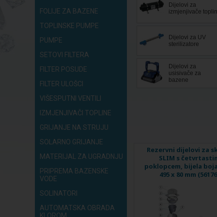
Dijelovi za
FOLIJE ZA BAZENE
izmjenjivače topli
TOPLINSKE PUMPE
Dijelovi za UV
PUMPE
sterilizatore
SETOVI FILTERA
Dijelovi za
FILTER POSUDE
usisivače za
bazene
FILTER ULOŠCI
VIŠESPUTNI VENTILI
IZMJENJIVAČI TOPLINE
GRIJANJE NA STRUJU
SOLARNO GRIJANJE
Rezervni dijelovi za s
MATERIJAL ZA UGRADNJU
SLIM s četvrtasti
poklopcem, bijela boja 
PRIPREMA BAZENSKE
495 x 80 mm (56176
VODE
SOLINATORI
AUTOMATSKA OBRADA
KLOROM