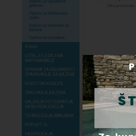
Dijelovi za ugradbene
Šifra proizvoda:
jedinice
Dijelovi za odvlaživače
zraka
Dijelovi za usisivače za
bazene
Dijelovi za tuš kabine
Vrtlozi
LEŽALJI I LEŽAJI NA
NAPUHAVANJE
Rezervni dijelovi za
OPREMA ZA SIGURNOST I
inox ljestve sa Lu
SPAŠAVANJE ZA BAZENE
stepenicama, 4 stepe
AISI 316 - šifra proiz
ROBOTSKI KOSILICE
05482
ZIMOVANJE BAZENA
GALERIJA FOTOGRAFIJA
NAŠIH REALIZACIJA
TEHNOLOGIJA RIBNJAKA
POPUST -%
Šifra proizvoda:
RASPRODAJA