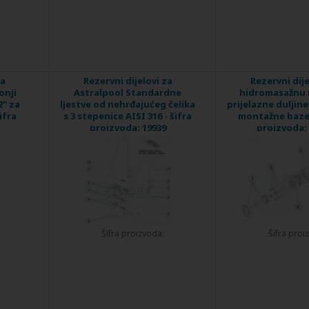
za
Rezervni dijelovi za
Rezervni dije
onji
Astralpool Standardne
hidromasažnu 
2" za
ljestve od nehrđajućeg čelika
prijelazne duljine
ifra
s 3 stepenice AISI 316 - šifra
montažne bazen
proizvoda: 19939
proizvoda: 
Šifra proizvoda:
Šifra proi