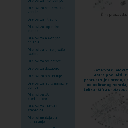
Dijelovi za filter pumpe
Dijelovi za šesterokrake
ventile
Šifra proizvoda:
Dijelovi za filtraciju
Dijelovi za toplinske
pumpe
Dijelovi za električno
grijanje
Dijelovi za izmjenjivače
topline
Dijelovi za solinatore
Dijelovi za dozatore
Rezervni dijelovi 
Astralpool Aisi-31
Dijelovi za protustruje
protustrujna prednja 
Dijelovi za hidromasažne
od poliranog nehrđa
pumpe
čelika - šifra proizvoda
Dijelovi za UV
sterilizatore
Dijelovi za ljestve i
stepenice
Dijelovi uređaja za
namatanje