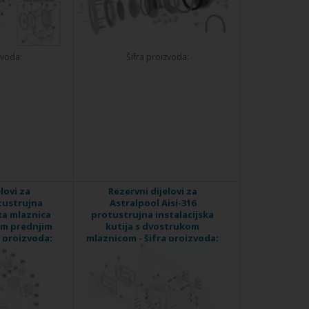
zvoda:
Šifra proizvoda:
lovi za
Rezervni dijelovi za
tustrujna
Astralpool Aisi-316
ka mlaznica
protustrujna instalacijska
nim prednjim
kutija s dvostrukom
 proizvoda:
mlaznicom - šifra proizvoda:
05555