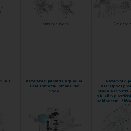
Šifra proizvoda:
Šifra proi
VO BCC
Rezervni dijelovi za Aquadial
Rezervni dije
10 automatski omekšivač
Astralpool pro
vode
prednja dvostru
s bijelim plastič
poklopcem - šifra
11508