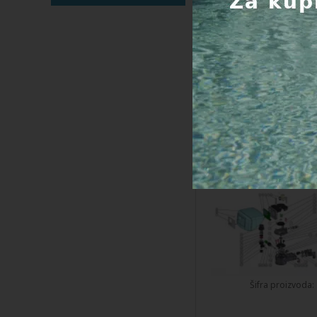
Rezervni dijelovi 
automatski omekšivač
Aquadial 20
Šifra proizvoda: