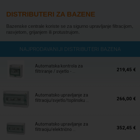
DISTRIBUTERI ZA BAZENE
Bazenske centrale koriste se za sigurno upravljanje filtracijom,
rasvjetom, grijanjem ili protustrujom.
Isporuka u roku
NAJPRODAVANIJI DISTRIBUTERI BAZENA
24 sata
Automatska kontrola za
219,45 €
filtriranje / svjetlo - ...
Isporuka u roku
24 sata
Automatsko upravljanje za
266,00 €
filtraciju/svjetlo/toplinsku ...
Isporuka u roku
24 sata
Automatsko upravljanje za
352,45 €
filtraciju/električno ...