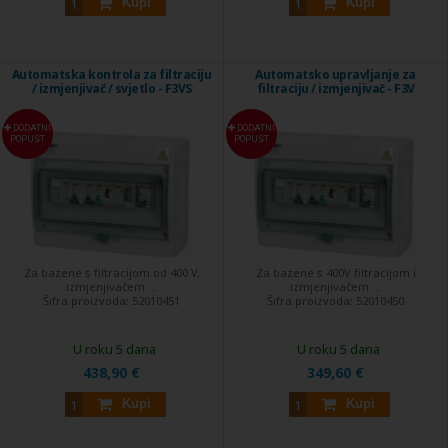
Kupi
Kupi
Automatska kontrola za filtraciju
Automatsko upravljanje za
/ izmjenjivač / svjetlo - F3VS
filtraciju / izmjenjivač - F3V
DODATNI
DODATNI
POPUST
POPUST
Za bazene s filtracijom od 400 V,
Za bazene s 400V filtracijom i
izmjenjivačem ...
izmjenjivačem ...
Šifra proizvoda:
52010451
Šifra proizvoda:
52010450
U roku 5 dana
U roku 5 dana
438,90 €
349,60 €
Kupi
Kupi