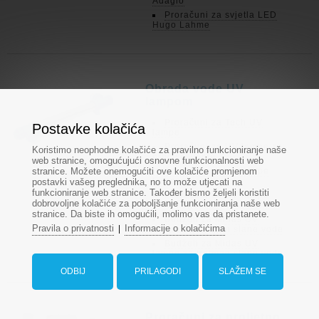
Adagio
Proračuni za svjetla LED
Hugo Lahme
Obrada vode UV
lampom
Proračuni za Tech UV
Postavke kolačića
lampe
Proračuni za UV lampe za
Koristimo neophodne kolačiće za pravilno funkcioniranje naše
pročišćavanje
web stranice, omogućujući osnovne funkcionalnosti web
stranice. Možete onemogućiti ove kolačiće promjenom
Proračuni za UV lampe
Filtreau
postavki vašeg preglednika, no to može utjecati na
funkcioniranje web stranice. Također bismo željeli koristiti
Proračuni za UV lampe
dobrovoljne kolačiće za poboljšanje funkcioniranja naše web
Blue Lagoon
stranice. Da biste ih omogućili, molimo vas da pristanete.
Budžeti za Midas UV
Pravila o privatnosti
Informacije o kolačićima
|
lampe za tretman slane vode
Budžeti za Midas UV
lampe za tretman slane vode
ODBIJ
PRILAGODI
SLAŽEM SE
Proračuni za proljetno