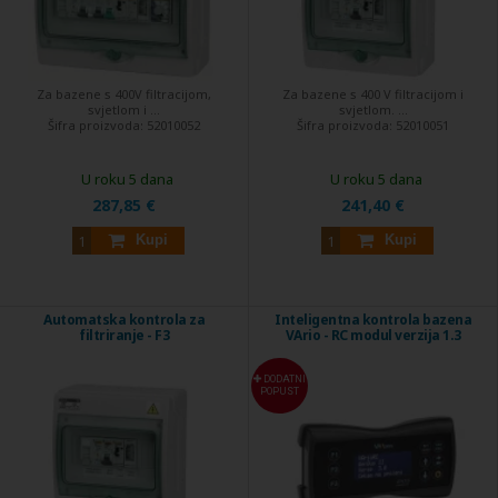
Za bazene s 400V filtracijom,
Za bazene s 400 V filtracijom i
svjetlom i ...
svjetlom. ...
Šifra proizvoda:
52010052
Šifra proizvoda:
52010051
U roku 5 dana
U roku 5 dana
287,85 €
241,40 €
Kupi
Kupi
Automatska kontrola za
Inteligentna kontrola bazena
filtriranje - F3
VArio - RC modul verzija 1.3
DODATNI
POPUST