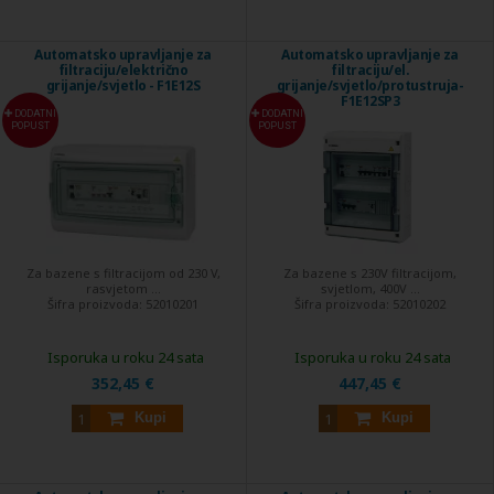
Automatsko upravljanje za
Automatsko upravljanje za
filtraciju/električno
filtraciju/el.
grijanje/svjetlo - F1E12S
grijanje/svjetlo/protustruja-
F1E12SP3
DODATNI
DODATNI
POPUST
POPUST
Za bazene s filtracijom od 230 V,
Za bazene s 230V filtracijom,
rasvjetom ...
svjetlom, 400V ...
Šifra proizvoda:
52010201
Šifra proizvoda:
52010202
Isporuka u roku 24 sata
Isporuka u roku 24 sata
352,45 €
447,45 €
Kupi
Kupi