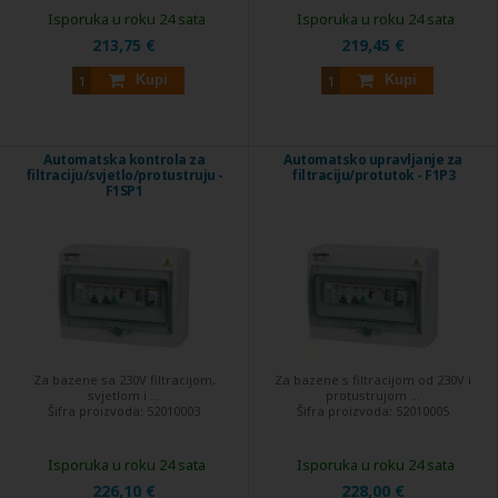
Isporuka u roku 24 sata
Isporuka u roku 24 sata
213,75 €
219,45 €
Kupi
Kupi
Automatska kontrola za
Automatsko upravljanje za
filtraciju/svjetlo/protustruju -
filtraciju/protutok - F1P3
F1SP1
Za bazene sa 230V filtracijom,
Za bazene s filtracijom od 230V i
svjetlom i ...
protustrujom ...
Šifra proizvoda:
52010003
Šifra proizvoda:
52010005
Isporuka u roku 24 sata
Isporuka u roku 24 sata
226,10 €
228,00 €