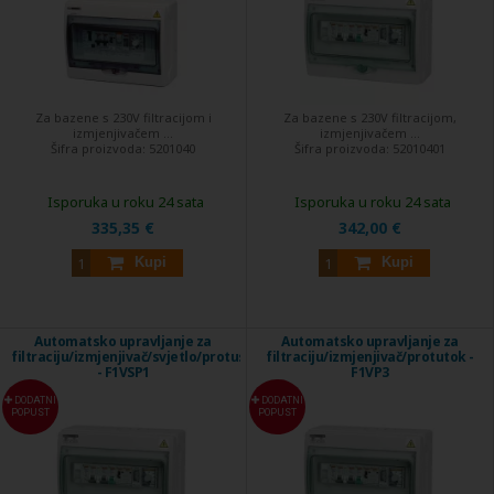
Za bazene s 230V filtracijom i
Za bazene s 230V filtracijom,
izmjenjivačem ...
izmjenjivačem ...
Šifra proizvoda:
5201040
Šifra proizvoda:
52010401
Isporuka u roku 24 sata
Isporuka u roku 24 sata
335,35 €
342,00 €
Kupi
Kupi
Automatsko upravljanje za
Automatsko upravljanje za
filtraciju/izmjenjivač/svjetlo/protustruju
filtraciju/izmjenjivač/protutok -
- F1VSP1
F1VP3
DODATNI
DODATNI
POPUST
POPUST