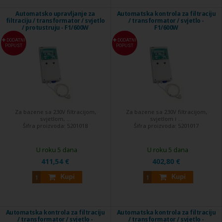
Automatsko upravljanje za
Automatska kontrola za filtraciju
filtraciju / transformator / svjetlo
/ transformator / svjetlo -
/ protustruju - F1/600W
F1/600W
DODATNI
DODATNI
POPUST
POPUST
Za bazene sa 230V filtracijom,
Za bazene sa 230V filtracijom,
svjetlom, ...
svjetlom i ...
Šifra proizvoda:
5201018
Šifra proizvoda:
5201017
U roku 5 dana
U roku 5 dana
411,54 €
402,80 €
Kupi
Kupi
Automatska kontrola za filtraciju
Automatska kontrola za filtraciju
/ transformator / svjetlo -
/ transformator / svjetlo -