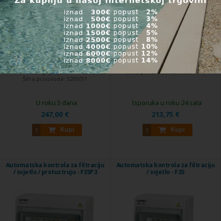
Za bazene sa 230V filtracijom i el.
Za bazene s filtracijom od 230 V.
grijanje ...
Šifra proizvoda:
5201010
Šifra proizvoda:
5201011
U roku 5 dana
Isporuka u roku 24 sata
247,00 €
213,75 €
Kupi
Kupi
Automatska kontrola za filtraciju
Automatska kontrola za filtraciju
/ svjetlo / protustruju - F3SP3
/ svjetlo - F3S