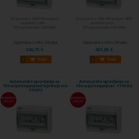
Za bazene s 230V filtracijom,
Za bazene s 230V filtracijom, 400V
svjetlom, 230V ...
protustrujom ...
Šifra proizvoda:
52010402
Šifra proizvoda:
52010404
Isporuka u roku 24 sata
Isporuka u roku 24 sata
346,75 €
401,85 €
Kupi
Kupi
Automatsko upravljanje za
Automatsko upravljanje za
filtraciju/izmjenjivač/svjetlo/protustruju
filtraciju/izmjenjivač - F1VDIGI
- F1VSP3
DODATNI
DODATNI
POPUST
POPUST