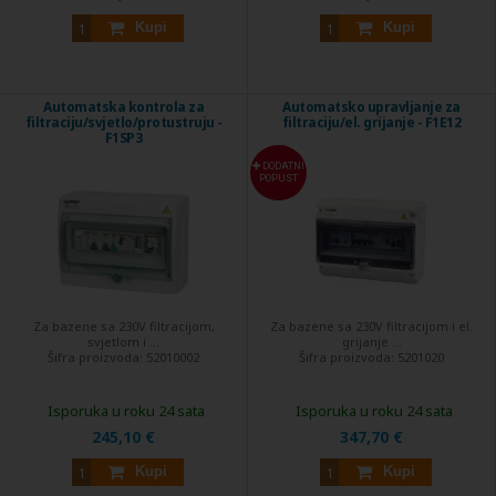
Kupi
Kupi
Automatska kontrola za
Automatsko upravljanje za
filtraciju/svjetlo/protustruju -
filtraciju/el. grijanje - F1E12
F1SP3
DODATNI
POPUST
Za bazene sa 230V filtracijom,
Za bazene sa 230V filtracijom i el.
svjetlom i ...
grijanje ...
Šifra proizvoda:
52010002
Šifra proizvoda:
5201020
Isporuka u roku 24 sata
Isporuka u roku 24 sata
245,10 €
347,70 €
Kupi
Kupi