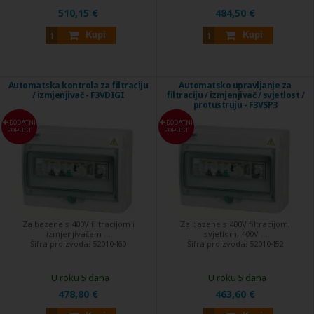
510,15 €
484,50 €
Kupi
Kupi
Automatska kontrola za filtraciju
Automatsko upravljanje za
/ izmjenjivač - F3VDIGI
filtraciju / izmjenjivač / svjetlost /
protustruju - F3VSP3
DODATNI
DODATNI
POPUST
POPUST
Za bazene s 400V filtracijom i
Za bazene s 400V filtracijom,
izmjenjivačem ...
svjetlom, 400V ...
Šifra proizvoda:
52010460
Šifra proizvoda:
52010452
U roku 5 dana
U roku 5 dana
478,80 €
463,60 €