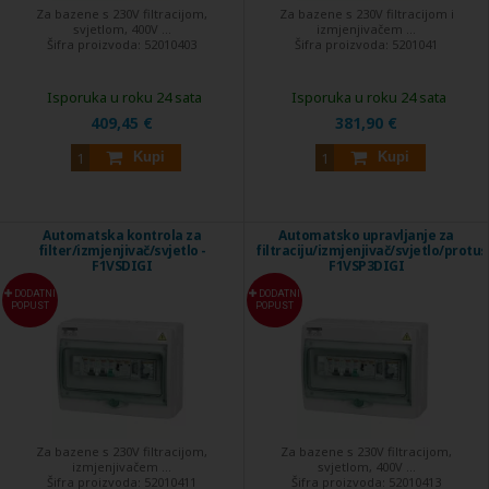
Za bazene s 230V filtracijom,
Za bazene s 230V filtracijom i
svjetlom, 400V ...
izmjenjivačem ...
Šifra proizvoda:
52010403
Šifra proizvoda:
5201041
Isporuka u roku 24 sata
Isporuka u roku 24 sata
409,45 €
381,90 €
Kupi
Kupi
Automatska kontrola za
Automatsko upravljanje za
filter/izmjenjivač/svjetlo -
filtraciju/izmjenjivač/svjetlo/protus
F1VSDIGI
F1VSP3DIGI
DODATNI
DODATNI
POPUST
POPUST
Za bazene s 230V filtracijom,
Za bazene s 230V filtracijom,
izmjenjivačem ...
svjetlom, 400V ...
Šifra proizvoda:
52010411
Šifra proizvoda:
52010413