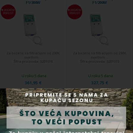
F1/300W
F1/200W
DODATNI
DODATNI
POPUST
POPUST
Za bazene sa filtracijom od 230V,
Za bazene sa filtracijom od 230V,
svjetlom ...
svjetlom ...
Šifra proizvoda:
5201016
Šifra proizvoda:
5201015
U roku 5 dana
U roku 5 dana
361,95 €
327,75 €
Kupi
Kupi
Automatska kontrola za filtraciju
Automatska kontrola za filtraciju
/ el. grijanje - F1E3 s flexo kabelom
- F1 sa flekso kabelom