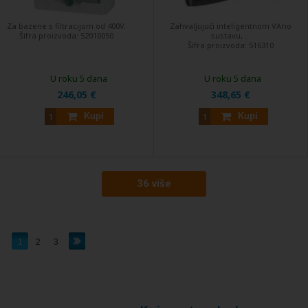
Za bazene s filtracijom od 400V.
Zahvaljujući inteligentnom VArio
Šifra proizvoda:
52010050
sustavu, ...
Šifra proizvoda:
516310
U roku 5 dana
U roku 5 dana
246,05 €
348,65 €
Kupi
Kupi
36 više
1
2
3