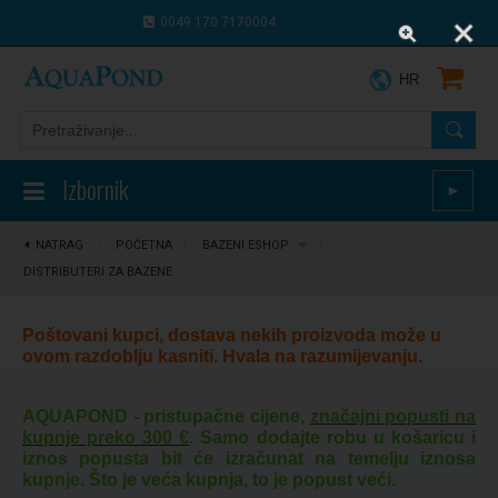
0049 170 7170004
0043 664 9916 8910
HR
Izbornik
►
NATRAG
⋮
POČETNA
/
BAZENI ESHOP
/
DISTRIBUTERI ZA BAZENE
Poštovani kupci, dostava nekih proizvoda može u
ovom razdoblju kasniti. Hvala na razumijevanju.
AQUAPOND - pristupačne cijene,
značajni popusti na
kupnje preko 300 €
. Samo dodajte robu u košaricu i
iznos popusta bit će izračunat na temelju iznosa
kupnje. Što je veća kupnja, to je popust veći.