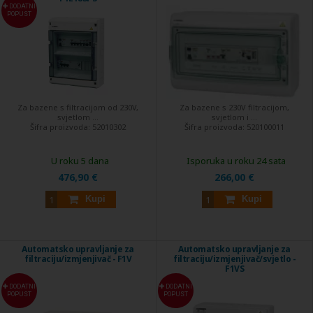
DODATNI
POPUST
Za bazene s filtracijom od 230V,
Za bazene s 230V filtracijom,
svjetlom ...
svjetlom i ...
Šifra proizvoda:
52010302
Šifra proizvoda:
520100011
U roku 5 dana
Isporuka u roku 24 sata
476,90 €
266,00 €
Kupi
Kupi
Automatsko upravljanje za
Automatsko upravljanje za
filtraciju/izmjenjivač - F1V
filtraciju/izmjenjivač/svjetlo -
F1VS
DODATNI
DODATNI
POPUST
POPUST