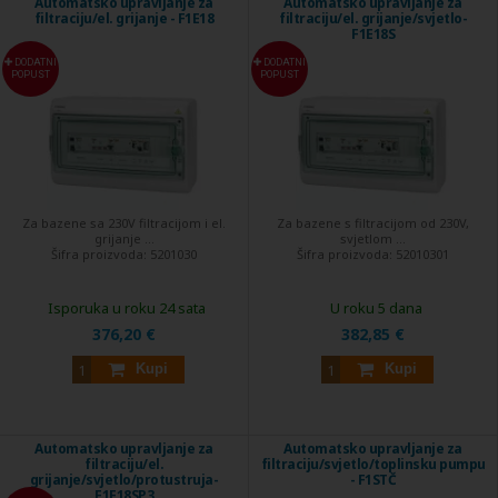
Automatsko upravljanje za
Automatsko upravljanje za
filtraciju/el. grijanje - F1E18
filtraciju/el. grijanje/svjetlo-
F1E18S
DODATNI
DODATNI
POPUST
POPUST
Za bazene sa 230V filtracijom i el.
Za bazene s filtracijom od 230V,
grijanje ...
svjetlom ...
Šifra proizvoda:
5201030
Šifra proizvoda:
52010301
Isporuka u roku 24 sata
U roku 5 dana
376,20 €
382,85 €
Kupi
Kupi
Automatsko upravljanje za
Automatsko upravljanje za
filtraciju/el.
filtraciju/svjetlo/toplinsku pumpu
grijanje/svjetlo/protustruja-
- F1STČ
F1E18SP3