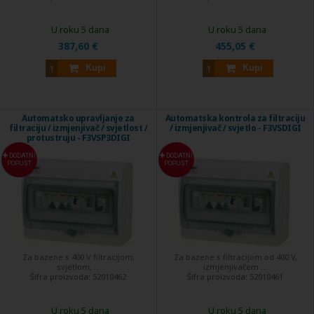
U roku 5 dana
U roku 5 dana
387,60 €
455,05 €
Kupi
Kupi
Automatsko upravljanje za
Automatska kontrola za filtraciju
filtraciju / izmjenjivač / svjetlost /
/ izmjenjivač / svjetlo - F3VSDIGI
protustruju - F3VSP3DIGI
DODATNI
DODATNI
POPUST
POPUST
Za bazene s 400 V filtracijom,
Za bazene s filtracijom od 400 V,
svjetlom, ...
izmjenjivačem ...
Šifra proizvoda:
52010462
Šifra proizvoda:
52010461
U roku 5 dana
U roku 5 dana