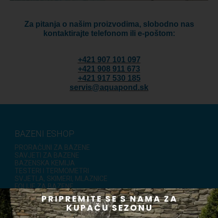
Za pitanja o našim proizvodima, slobodno nas
kontaktirajte telefonom ili e-poštom:
+421 907 101 097
+421 908 911 673
+421 917 530 185
servis@aquapond.sk
BAZENI ESHOP
PRORAČUNI ZA BAZENE
SAVJETI ZA BAZENE
BAZENSKA KEMIJA
TESTERI I TERMOMETRI
SVJETLA, SKIMERI, MLAZNICE
FOLIJE ZA BAZENE
TOPLINSKE PUMPE
PUMPE
SETOVI FILTERA
FILTER POSUDE