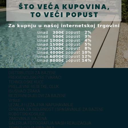
FILTER ULOŠCI
VIŠESPUTNI VENTILI
IZMJENJIVAČI TOPLINE
GRIJANJE NA STRUJU
SOLARNO GRIJANJE
MATERIJAL ZA UGRADNJU
PRIPREMA BAZENSKE VODE
SOLINATORI
AUTOMATSKA OBRADA KLOROM
VRTNI TUŠEVI
ČIŠĆENJE BAZENA
POKRIVANJE RAZINE
LJESTVE I STEPENICE
PROTUSTRUJENJA, MASAŽE, MJERI, VODENE ATRAKCIJE
POTOPNE PUMPE
DISTRIBUTERI ZA BAZENE
FREKVENCIJSKI PRETVARAČI
TEHNOLOŠKE KUĆE
PRELJEVNE REŠETKE, OLUK
ISUŠIVAČI ZRAKA
REZERVNI DIJELOVI ZA BAZENE
Vrtlozi
LEŽALJI I LEŽAJI NA NAPUHAVANJE
OPREMA ZA SIGURNOST I SPAŠAVANJE ZA BAZENE
ROBOTSKI KOSILICE
ZIMOVANJE BAZENA
GALERIJA FOTOGRAFIJA NAŠIH REALIZACIJA
TEHNOLOGIJA RIBNJAKA