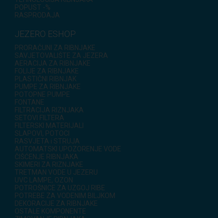
POPUST -%
RASPRODAJA
JEZERO ESHOP
PRORAČUNI ZA RIBNJAKE
SAVJETOVALIŠTE ZA JEZERA
AERACIJA ZA RIBNJAKE
FOLIJE ZA RIBNJAKE
PLASTIČNI RIBNJAK
PUMPE ZA RIBNJAKE
POTOPNE PUMPE
FONTANE
FILTRACIJA RIZNJAKA
SETOVI FILTERA
FILTERSKI MATERIJALI
SLAPOVI, POTOCI
RASVJETA i STRUJA
AUTOMATSKI UPOZORENJE VODE
ČIŠĆENJE RIBNJAKA
SKIMERI ZA RIZNJAKE
TRETMAN VODE U JEZERU
UVC LAMPE, OZON
POTROŠNICE ZA UZGOJ RIBE
POTREBE ZA VODENIM BILJKOM
DEKORACIJE ZA RIBNJAKE
OSTALE KOMPONENTE