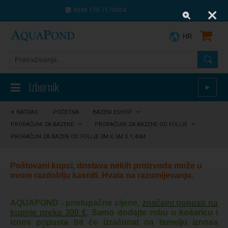
0049 170 7170004
0043 664 9916 8910
HR
Izbornik
►
NATRAG
⋮
POČETNA
/
BAZENI ESHOP
/
PRORAČUNI ZA BAZENE
/
PRORAČUNI ZA BAZENE OD FOLIJE
/
PRORAČUN ZA BAZEN OD FOLIJE 3M X 5M X 1,45M
Poštovani kupci, dostava nekih proizvoda može u
ovom razdoblju kasniti. Hvala na razumijevanju.
AQUAPOND - pristupačne cijene,
značajni popusti na
kupnje preko 300 €
. Samo dodajte robu u košaricu i
iznos popusta bit će izračunat na temelju iznosa