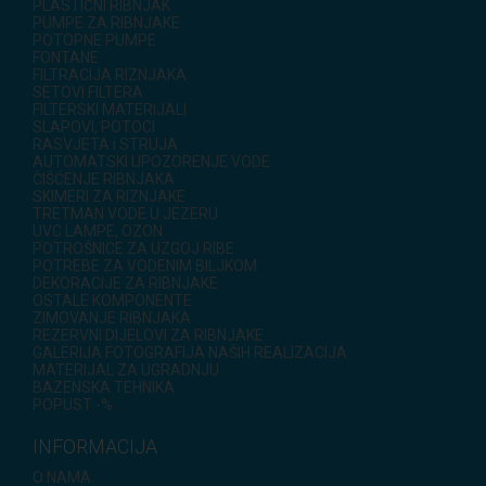
PLASTIČNI RIBNJAK
PUMPE ZA RIBNJAKE
POTOPNE PUMPE
FONTANE
FILTRACIJA RIZNJAKA
SETOVI FILTERA
FILTERSKI MATERIJALI
SLAPOVI, POTOCI
RASVJETA i STRUJA
AUTOMATSKI UPOZORENJE VODE
ČIŠĆENJE RIBNJAKA
SKIMERI ZA RIZNJAKE
TRETMAN VODE U JEZERU
UVC LAMPE, OZON
POTROŠNICE ZA UZGOJ RIBE
POTREBE ZA VODENIM BILJKOM
DEKORACIJE ZA RIBNJAKE
OSTALE KOMPONENTE
ZIMOVANJE RIBNJAKA
REZERVNI DIJELOVI ZA RIBNJAKE
GALERIJA FOTOGRAFIJA NAŠIH REALIZACIJA
MATERIJAL ZA UGRADNJU
BAZENSKA TEHNIKA
POPUST -%
INFORMACIJA
O NAMA