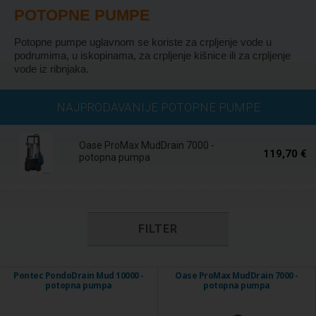
POTOPNE PUMPE
Potopne pumpe uglavnom se koriste za crpljenje vode u
podrumima, u iskopinama, za crpljenje kišnice ili za crpljenje
vode iz ribnjaka.
U roku 5 dana
NAJPRODAVANIJE POTOPNE PUMPE
Oase ProMax MudDrain 7000 -
119,70 €
potopna pumpa
FILTER
Pontec PondoDrain Mud 10000 -
Oase ProMax MudDrain 7000 -
potopna pumpa
potopna pumpa