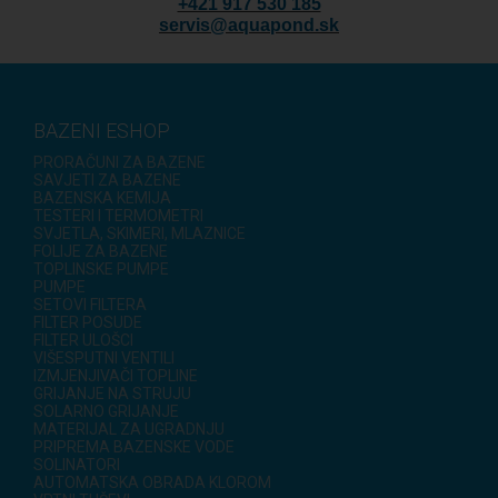
+421 917 530 185
servis@aquapond.sk
BAZENI ESHOP
PRORAČUNI ZA BAZENE
SAVJETI ZA BAZENE
BAZENSKA KEMIJA
TESTERI I TERMOMETRI
SVJETLA, SKIMERI, MLAZNICE
FOLIJE ZA BAZENE
TOPLINSKE PUMPE
PUMPE
SETOVI FILTERA
FILTER POSUDE
FILTER ULOŠCI
VIŠESPUTNI VENTILI
IZMJENJIVAČI TOPLINE
GRIJANJE NA STRUJU
SOLARNO GRIJANJE
MATERIJAL ZA UGRADNJU
PRIPREMA BAZENSKE VODE
SOLINATORI
AUTOMATSKA OBRADA KLOROM