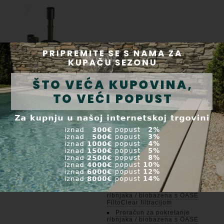
Proračuni za proljetno
puštanje u rad ribnjaka
i biobazena/plivališta
Proračun za pokretanje
ribnjaka / biobazena s OASE
Filtral filtracijom
Proračun za pokretanje
ribnjaka / biobazena s OASE
BioPress filtracijom
Proračun za pokretanje
ribnjaka / biobazena s OASE
FiltoClear filtracijom
Proračun za pokretanje
ribnjaka / biobazena s OASE