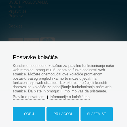
UVJETI POSLOVANJA
Privatnost
Prijaviti se
Prijevoz
Cookies
KONTAKT
Postavke kolačića
+421
905 500 955
Koristimo neophodne kolačiće za pravilno funkcioniranje naše
+421 915 696 394
web stranice, omogućujući osnovne funkcionalnosti web
stranice. Možete onemogućiti ove kolačiće promjenom
servis@aquapond.sk
postavki vašeg preglednika, no to može utjecati na
funkcioniranje web stranice. Također bismo željeli koristiti
dobrovoljne kolačiće za poboljšanje funkcioniranja naše web
stranice. Da biste ih omogućili, molimo vas da pristanete.
Pravila o privatnosti
Informacije o kolačićima
|
© Sva prava pridržana - www.aquapond.hr
Web dizajn
od
ODBIJ
PRILAGODI
SLAŽEM SE