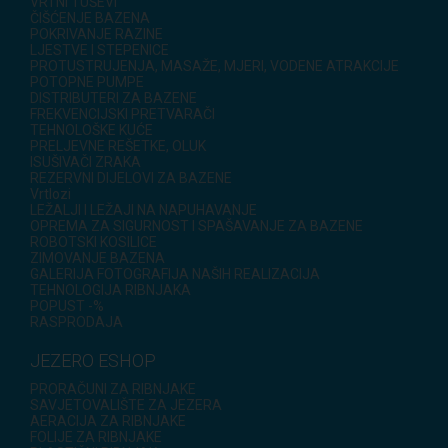
VRTNI TUŠEVI
ČIŠĆENJE BAZENA
POKRIVANJE RAZINE
LJESTVE I STEPENICE
PROTUSTRUJENJA, MASAŽE, MJERI, VODENE ATRAKCIJE
POTOPNE PUMPE
DISTRIBUTERI ZA BAZENE
FREKVENCIJSKI PRETVARAČI
TEHNOLOŠKE KUĆE
PRELJEVNE REŠETKE, OLUK
ISUŠIVAČI ZRAKA
REZERVNI DIJELOVI ZA BAZENE
Vrtlozi
LEŽALJI I LEŽAJI NA NAPUHAVANJE
OPREMA ZA SIGURNOST I SPAŠAVANJE ZA BAZENE
ROBOTSKI KOSILICE
ZIMOVANJE BAZENA
GALERIJA FOTOGRAFIJA NAŠIH REALIZACIJA
TEHNOLOGIJA RIBNJAKA
POPUST -%
RASPRODAJA
JEZERO ESHOP
PRORAČUNI ZA RIBNJAKE
SAVJETOVALIŠTE ZA JEZERA
AERACIJA ZA RIBNJAKE
FOLIJE ZA RIBNJAKE