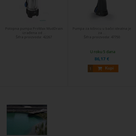
Potopna pumpa ProMax MudDrain
Pumpa za kišnicu u bačvi idealna je
izrađena od ...
za ...
Šifra proizvoda:
42267
Šifra proizvoda:
47750
U roku 5 dana
86,17 €
Kupi