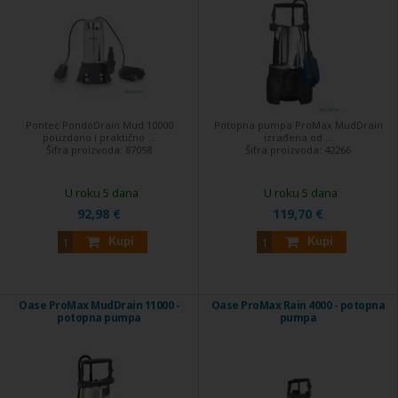
Pontec PondoDrain Mud 10000
Potopna pumpa ProMax MudDrain
pouzdano i praktično ...
izrađena od ...
Šifra proizvoda:
87058
Šifra proizvoda:
42266
U roku 5 dana
U roku 5 dana
92,98 €
119,70 €
Kupi
Kupi
Oase ProMax MudDrain 11000 -
Oase ProMax Rain 4000 - potopna
potopna pumpa
pumpa