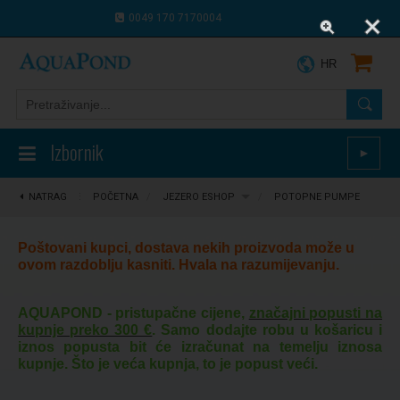
0049 170 7170004
0043 664 9916 8910
HR
Izbornik
►
NATRAG
⋮
POČETNA
/
JEZERO ESHOP
/
POTOPNE PUMPE
Poštovani kupci, dostava nekih proizvoda može u
ovom razdoblju kasniti. Hvala na razumijevanju.
AQUAPOND - pristupačne cijene,
značajni popusti na
kupnje preko 300 €
. Samo dodajte robu u košaricu i
iznos popusta bit će izračunat na temelju iznosa
kupnje. Što je veća kupnja, to je popust veći.