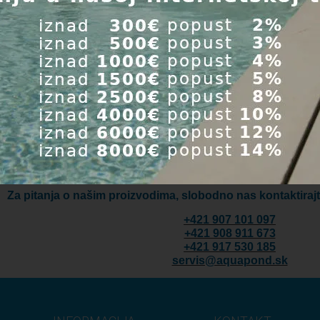
Za pitanja o našim proizvodima, slobodno nas kontaktirajt
+421 907 101 097
+421 908 911 673
+421 917 530 185
servis@aquapond.sk