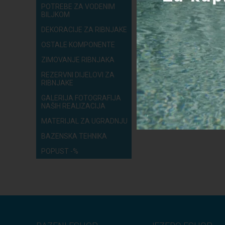
POTREBE ZA VODENIM
BILJKOM
DEKORACIJE ZA RIBNJAKE
OSTALE KOMPONENTE
ZIMOVANJE RIBNJAKA
REZERVNI DIJELOVI ZA
RIBNJAKE
GALERIJA FOTOGRAFIJA
NAŠIH REALIZACIJA
MATERIJAL ZA UGRADNJU
BAZENSKA TEHNIKA
POPUST -%