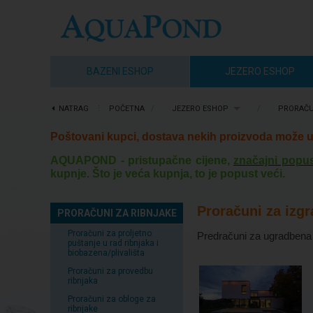
BAZENI ESHOP
JEZERO ESHOP
NATRAG
⋮
POČETNA
/
JEZERO ESHOP
/
PRORAČU
Poštovani kupci, dostava nekih proizvoda može u 
AQUAPOND - pristupačne cijene,
značajni popus
kupnje. Što je veća kupnja, to je popust veći.
Proračuni za izg
PRORAČUNI ZA RIBNJAKE
Proračuni za proljetno
Predračuni za ugradbena tije
puštanje u rad ribnjaka i
biobazena/plivališta
Proračuni za provedbu
ribnjaka
Proračuni za obloge za
ribnjake