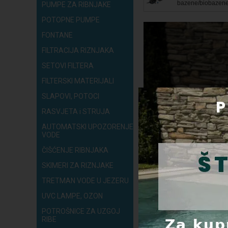
bazene/biobazen
PUMPE ZA RIBNJAKE
POTOPNE PUMPE
FONTANE
FILTRACIJA RIZNJAKA
SETOVI FILTERA
FILTERSKI MATERIJALI
SLAPOVI, POTOCI
RASVJETA i STRUJA
AUTOMATSKI UPOZORENJE
VODE
ČIŠĆENJE RIBNJAKA
SKIMERI ZA RIZNJAKE
TRETMAN VODE U JEZERU
UVC LAMPE, OZON
POTROŠNICE ZA UZGOJ
RIBE