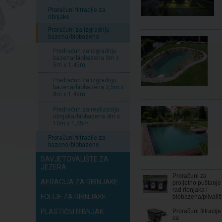
Proračuni filtracije za
ribnjake
Proračuni za izgradnju
bazena/biobazena
Predračun za izgradnju
bazena/biobazena 3m x
5m x 1,45m
Predračun za izgradnju
bazena/biobazena 3,5m x
8m x 1,45m
Predračun za realizaciju
ribnjaka/biobazena 4m x
10m x 1,45m
Proračuni filtracije za
bazene/biobazene
SAVJETOVALIŠTE ZA
JEZERA
Proračuni za
AERACIJA ZA RIBNJAKE
proljetno puštanje
rad ribnjaka i
FOLIJE ZA RIBNJAKE
biobazena/plivališ
PLASTIČNI RIBNJAK
Proračuni filtracije
za