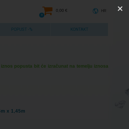
0,00 €
HR
0
POPUST -%
KONTAKT
 iznos popusta bit će izračunat na temelju iznosa
5m x 1,45m