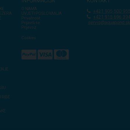
INFORMACIJA
KONTAKT
KE
O NAMA
+421
905 500 95
JEZERA
UVJETI POSLOVANJA
+421 915 696 39
E
Privatnost
servis@aquapond.s
Prijaviti se
Prijevoz
Cookies
ENJE
ERU
 RIBE
AKE