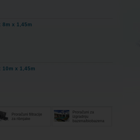
x 8m x 1,45m
x 10m x 1,45m
Proračuni za
Proračuni filtracije
izgradnju
za ribnjake
bazena/biobazena