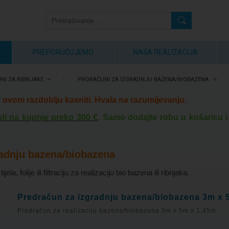
PREPORUČUJEMO
NAŠA REALIZACIJA
NI ZA RIBNJAKE
/
PRORAČUNI ZA IZGRADNJU BAZENA/BIOBAZENA
ovom razdoblju kasniti. Hvala na razumijevanju.
ti na kupnje preko 300 €
. Samo dodajte robu u košaricu i
radnju bazena/biobazena
la, folije ili filtraciju za realizaciju bio bazena ili ribnjaka.
Predračun za izgradnju bazena/biobazena 3m x 
Predračun za realizaciju bazena/biobazena 3m x 5m x 1,45m.