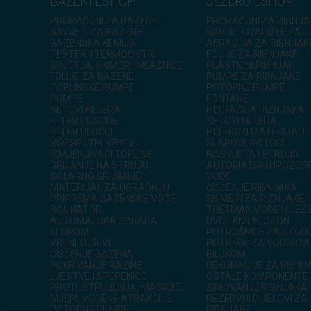
BAZENI ESHOP
JEZERO ESHOP
PRORAČUNI ZA BAZENE
PRORAČUNI ZA RIBNJA
SAVJETI ZA BAZENE
SAVJETOVALIŠTE ZA 
BAZENSKA KEMIJA
AERACIJA ZA RIBNJAK
TESTERI I TERMOMETRI
FOLIJE ZA RIBNJAKE
SVJETLA, SKIMERI, MLAZNICE
PLASTIČNI RIBNJAK
FOLIJE ZA BAZENE
PUMPE ZA RIBNJAKE
TOPLINSKE PUMPE
POTOPNE PUMPE
PUMPE
FONTANE
SETOVI FILTERA
FILTRACIJA RIZNJAKA
FILTER POSUDE
SETOVI FILTERA
FILTER ULOŠCI
FILTERSKI MATERIJALI
VIŠESPUTNI VENTILI
SLAPOVI, POTOCI
IZMJENJIVAČI TOPLINE
RASVJETA i STRUJA
GRIJANJE NA STRUJU
AUTOMATSKI UPOZOR
SOLARNO GRIJANJE
VODE
MATERIJAL ZA UGRADNJU
ČIŠĆENJE RIBNJAKA
PRIPREMA BAZENSKE VODE
SKIMERI ZA RIZNJAKE
SOLINATORI
TRETMAN VODE U JEZ
AUTOMATSKA OBRADA
UVC LAMPE, OZON
KLOROM
POTROŠNICE ZA UZGOJ
VRTNI TUŠEVI
POTREBE ZA VODENIM
ČIŠĆENJE BAZENA
BILJKOM
POKRIVANJE RAZINE
DEKORACIJE ZA RIBNJ
LJESTVE I STEPENICE
OSTALE KOMPONENTE
PROTUSTRUJENJA, MASAŽE,
ZIMOVANJE RIBNJAKA
MJERI, VODENE ATRAKCIJE
REZERVNI DIJELOVI ZA
POTOPNE PUMPE
RIBNJAKE