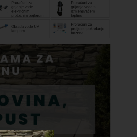
Proračuni za
Proračuni za
grijanje vode
grijanje vode s
električnim
izmjenjivačem
protočnim bojlerom
topline
Proračuni za
Obrada vode UV
proljetno pokretanje
lampom
bazena