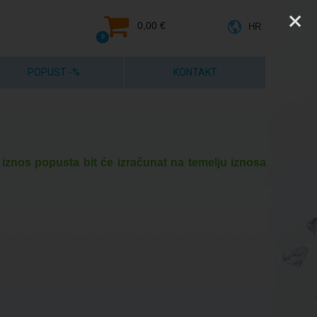
0,00 €
HR
0
POPUST -%
KONTAKT
 iznos popusta bit će izračunat na temelju iznosa