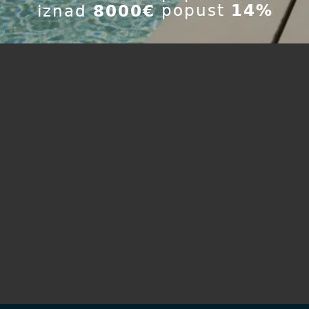
servis@aquapond.sk