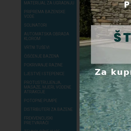
MATERIJAL ZA UGRADNJU
PRIPREMA BAZENSKE
VODE
SOLINATORI
AUTOMATSKA OBRADA
KLOROM
VRTNI TUŠEVI
ČIŠĆENJE BAZENA
POKRIVANJE RAZINE
LJESTVE I STEPENICE
PROTUSTRUJENJA,
MASAŽE, MJERI, VODENE
ATRAKCIJE
POTOPNE PUMPE
DISTRIBUTERI ZA BAZENE
FREKVENCIJSKI
PRETVARAČI