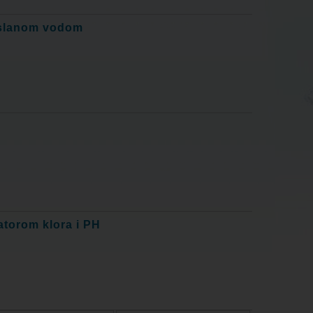
a slanom vodom
atorom klora i PH