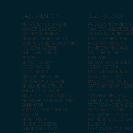
BAZENI ESHOP
JEZERO ESHOP
PRORAČUNI ZA BAZENE
PRORAČUNI ZA RIBNJA
SAVJETI ZA BAZENE
SAVJETOVALIŠTE ZA 
BAZENSKA KEMIJA
AERACIJA ZA RIBNJAK
TESTERI I TERMOMETRI
FOLIJE ZA RIBNJAKE
SVJETLA, SKIMERI, MLAZNICE
PLASTIČNI RIBNJAK
FOLIJE ZA BAZENE
PUMPE ZA RIBNJAKE
TOPLINSKE PUMPE
POTOPNE PUMPE
PUMPE
FONTANE
SETOVI FILTERA
FILTRACIJA RIZNJAKA
FILTER POSUDE
SETOVI FILTERA
FILTER ULOŠCI
FILTERSKI MATERIJALI
VIŠESPUTNI VENTILI
SLAPOVI, POTOCI
IZMJENJIVAČI TOPLINE
RASVJETA i STRUJA
GRIJANJE NA STRUJU
AUTOMATSKI UPOZOR
SOLARNO GRIJANJE
VODE
MATERIJAL ZA UGRADNJU
ČIŠĆENJE RIBNJAKA
PRIPREMA BAZENSKE VODE
SKIMERI ZA RIZNJAKE
SOLINATORI
TRETMAN VODE U JEZ
AUTOMATSKA OBRADA
UVC LAMPE, OZON
KLOROM
POTROŠNICE ZA UZGOJ
VRTNI TUŠEVI
POTREBE ZA VODENIM
ČIŠĆENJE BAZENA
BILJKOM
POKRIVANJE RAZINE
DEKORACIJE ZA RIBNJ