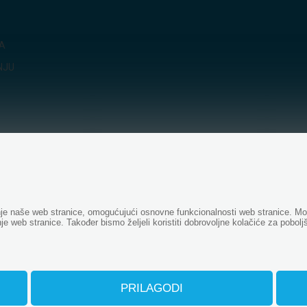
JA
NJU
anje naše web stranice, omogućujući osnovne funkcionalnosti web stranice. 
je web stranice. Također bismo željeli koristiti dobrovoljne kolačiće za pobolj
PRILAGODI