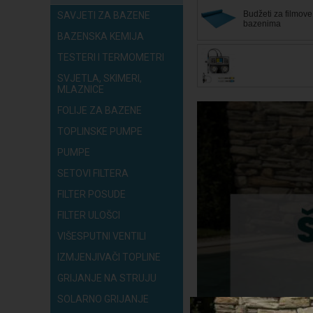
Budžeti za filmove
SAVJETI ZA BAZENE
bazenima
BAZENSKA KEMIJA
TESTERI I TERMOMETRI
SVJETLA, SKIMERI,
MLAZNICE
FOLIJE ZA BAZENE
TOPLINSKE PUMPE
PUMPE
SETOVI FILTERA
FILTER POSUDE
FILTER ULOŠCI
VIŠESPUTNI VENTILI
IZMJENJIVAČI TOPLINE
GRIJANJE NA STRUJU
SOLARNO GRIJANJE