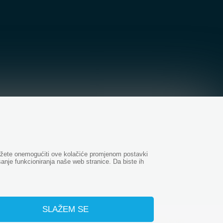
Možete onemogućiti ove kolačiće promjenom postavki
šanje funkcioniranja naše web stranice. Da biste ih
SLAŽEM SE
Web dizajn
od