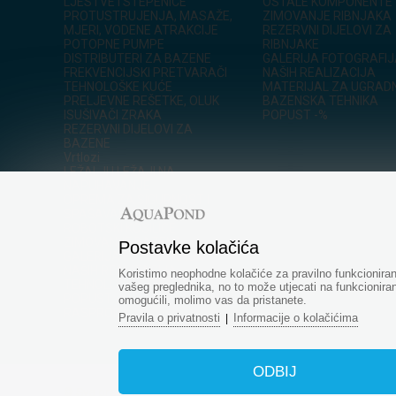
LJESTVE I STEPENICE
OSTALE KOMPONENTE
PROTUSTRUJENJA, MASAŽE,
ZIMOVANJE RIBNJAKA
MJERI, VODENE ATRAKCIJE
REZERVNI DIJELOVI ZA
POTOPNE PUMPE
RIBNJAKE
DISTRIBUTERI ZA BAZENE
GALERIJA FOTOGRAFI
FREKVENCIJSKI PRETVARAČI
NAŠIH REALIZACIJA
TEHNOLOŠKE KUĆE
MATERIJAL ZA UGRAD
PRELJEVNE REŠETKE, OLUK
BAZENSKA TEHNIKA
ISUŠIVAČI ZRAKA
POPUST -%
REZERVNI DIJELOVI ZA
BAZENE
Vrtlozi
LEŽALJI I LEŽAJI NA
NAPUHAVANJE
OPREMA ZA SIGURNOST I
SPAŠAVANJE ZA BAZENE
ROBOTSKI KOSILICE
ZIMOVANJE BAZENA
Postavke kolačića
GALERIJA FOTOGRAFIJA
NAŠIH REALIZACIJA
Koristimo neophodne kolačiće za pravilno funkcionir
TEHNOLOGIJA RIBNJAKA
vašeg preglednika, no to može utjecati na funkcioniran
POPUST -%
omogućili, molimo vas da pristanete.
RASPRODAJA
Pravila o privatnosti
Informacije o kolačićima
|
ODBIJ
© Sva prava pridržana - www.aquapond.hr