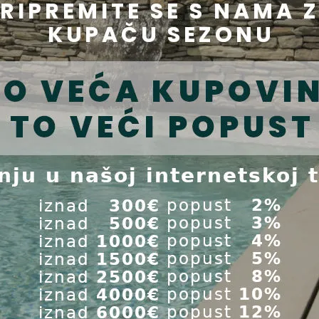
Za pitanja o našim proizvodima, slobodno nas kontaktirajt
+421 907 101 097
+421 908 911 673
+421 917 530 185