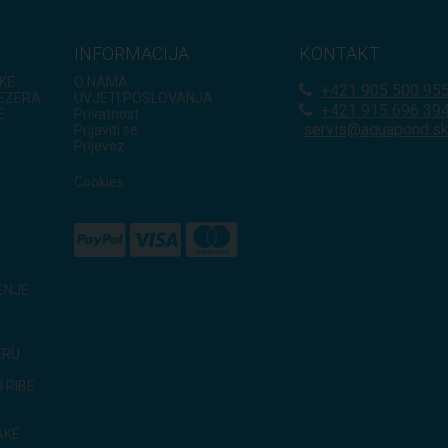
INFORMACIJA
KONTAKT
KE
O NAMA
+421
905 500 95
JEZERA
UVJETI POSLOVANJA
+421 915 696 39
E
Privatnost
servis@aquapond.s
Prijaviti se
Prijevoz
Cookies
ENJE
ERU
 RIBE
AKE