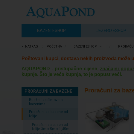
BAZENI ESHOP
JEZERO ESHOP
NATRAG
⋮
POČETNA
/
BAZENI ESHOP
/
PRORAČUN
Poštovani kupci, dostava nekih proizvoda može u 
AQUAPOND - pristupačne cijene,
značajni popus
kupnje. Što je veća kupnja, to je popust veći.
Proračuni za baze
PRORAČUNI ZA BAZENE
Budžeti za filmove o
bazenima
Proračuni za bazene od
folije
Proračun za bazen od
folije 3m x 5m x 1,45m