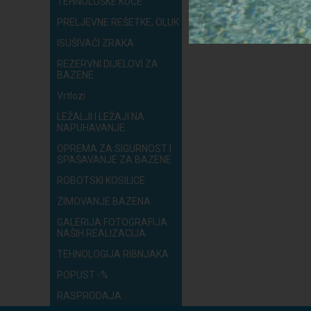
TEHNOLOŠKE KUĆE
PRELJEVNE REŠETKE, OLUK
ISUŠIVAČI ZRAKA
REZERVNI DIJELOVI ZA
BAZENE
Vrtlozi
LEŽALJI I LEŽAJI NA
NAPUHAVANJE
OPREMA ZA SIGURNOST I
SPAŠAVANJE ZA BAZENE
ROBOTSKI KOSILICE
ZIMOVANJE BAZENA
GALERIJA FOTOGRAFIJA
NAŠIH REALIZACIJA
TEHNOLOGIJA RIBNJAKA
POPUST -%
RASPRODAJA