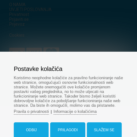
O NAMA
UVJETI POSLOVANJA
Privatnost
Prijaviti se
Prijevoz
Cookies
KONTAKT
Postavke kolačića
+421
905 500 955
Koristimo neophodne kolačiće za pravilno funkcioniranje naše
+421 915 696 394
web stranice, omogućujući osnovne funkcionalnosti web
stranice. Možete onemogućiti ove kolačiće promjenom
servis@aquapond.sk
postavki vašeg preglednika, no to može utjecati na
funkcioniranje web stranice. Također bismo željeli koristiti
dobrovoljne kolačiće za poboljšanje funkcioniranja naše web
stranice. Da biste ih omogućili, molimo vas da pristanete.
Pravila o privatnosti
Informacije o kolačićima
|
© Sva prava pridržana - www.aquapond.hr
Web dizajn
od
ODBIJ
PRILAGODI
SLAŽEM SE