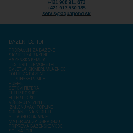
+421 908 911 673
+421 917 530 185
servis@aquapond.sk
BAZENI ESHOP
PRORAČUNI ZA BAZENE
SAVJETI ZA BAZENE
BAZENSKA KEMIJA
TESTERI I TERMOMETRI
SVJETLA, SKIMERI, MLAZNICE
FOLIJE ZA BAZENE
TOPLINSKE PUMPE
PUMPE
SETOVI FILTERA
FILTER POSUDE
FILTER ULOŠCI
VIŠESPUTNI VENTILI
IZMJENJIVAČI TOPLINE
GRIJANJE NA STRUJU
SOLARNO GRIJANJE
MATERIJAL ZA UGRADNJU
PRIPREMA BAZENSKE VODE
SOLINATORI