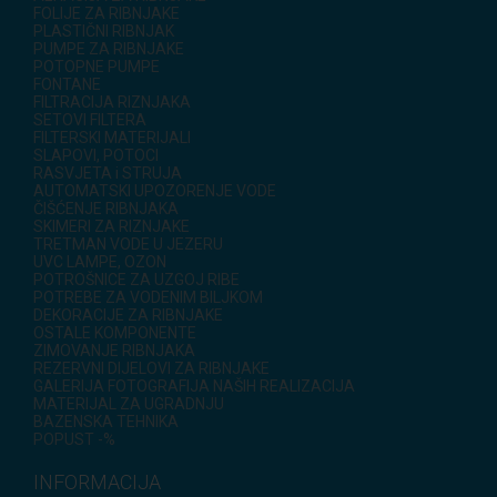
FOLIJE ZA RIBNJAKE
PLASTIČNI RIBNJAK
PUMPE ZA RIBNJAKE
POTOPNE PUMPE
FONTANE
FILTRACIJA RIZNJAKA
SETOVI FILTERA
FILTERSKI MATERIJALI
SLAPOVI, POTOCI
RASVJETA i STRUJA
AUTOMATSKI UPOZORENJE VODE
ČIŠĆENJE RIBNJAKA
SKIMERI ZA RIZNJAKE
TRETMAN VODE U JEZERU
UVC LAMPE, OZON
POTROŠNICE ZA UZGOJ RIBE
POTREBE ZA VODENIM BILJKOM
DEKORACIJE ZA RIBNJAKE
OSTALE KOMPONENTE
ZIMOVANJE RIBNJAKA
REZERVNI DIJELOVI ZA RIBNJAKE
GALERIJA FOTOGRAFIJA NAŠIH REALIZACIJA
MATERIJAL ZA UGRADNJU
BAZENSKA TEHNIKA
POPUST -%
INFORMACIJA