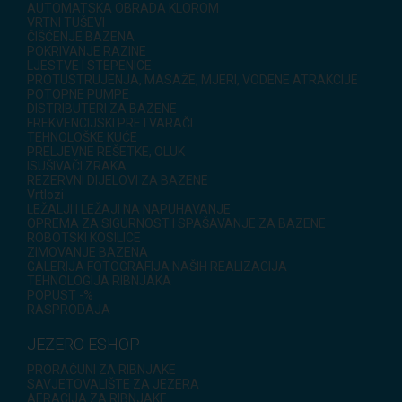
AUTOMATSKA OBRADA KLOROM
VRTNI TUŠEVI
ČIŠĆENJE BAZENA
POKRIVANJE RAZINE
LJESTVE I STEPENICE
PROTUSTRUJENJA, MASAŽE, MJERI, VODENE ATRAKCIJE
POTOPNE PUMPE
DISTRIBUTERI ZA BAZENE
FREKVENCIJSKI PRETVARAČI
TEHNOLOŠKE KUĆE
PRELJEVNE REŠETKE, OLUK
ISUŠIVAČI ZRAKA
REZERVNI DIJELOVI ZA BAZENE
Vrtlozi
LEŽALJI I LEŽAJI NA NAPUHAVANJE
OPREMA ZA SIGURNOST I SPAŠAVANJE ZA BAZENE
ROBOTSKI KOSILICE
ZIMOVANJE BAZENA
GALERIJA FOTOGRAFIJA NAŠIH REALIZACIJA
TEHNOLOGIJA RIBNJAKA
POPUST -%
RASPRODAJA
JEZERO ESHOP
PRORAČUNI ZA RIBNJAKE
SAVJETOVALIŠTE ZA JEZERA
AERACIJA ZA RIBNJAKE