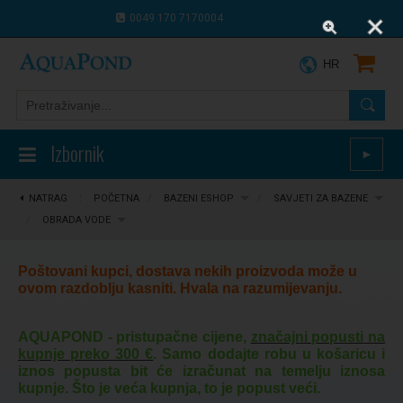
0049 170 7170004
0043 664 9916 8910
HR
Izbornik
►
NATRAG
⋮
POČETNA
/
BAZENI ESHOP
/
SAVJETI ZA BAZENE
/
OBRADA VODE
Poštovani kupci, dostava nekih proizvoda može u
ovom razdoblju kasniti. Hvala na razumijevanju.
AQUAPOND - pristupačne cijene,
značajni popusti na
kupnje preko 300 €
. Samo dodajte robu u košaricu i
iznos popusta bit će izračunat na temelju iznosa
kupnje. Što je veća kupnja, to je popust veći.