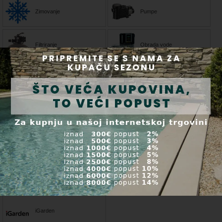
Zimovanje
Pumpe
Filtriranje
Obrada vode
Izgradnja
bazena
Rad bazena
Grijanje vode
Pokrivanje
Proljetno
krovova
lansiranje
iGarden