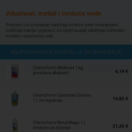
Alkalnost, metali i tvrdoća vode
Pripravci za smanjenje sadržaja tvrdoće vode smanjenjem
sadržaja kalcija i pripravci za sprječavanje taloženja minerala i
metala u bazenskoj vodi.
Na zalihi
NAJPRODAVANIJE KEMIKALIJE ZA SMANJENJE
TVRDOĆE VODE
Chemoform Alkalnost 1 kg,
6,14 €
povećava alkalnost
Na zalihi
Chemoform Calzestab Eisenex
14,82 €
1 l, za regulaciju ...
Na zalihi
Chemoform Metal Magic 1 l,
21,26 €
sredstvo za čišćenje ...