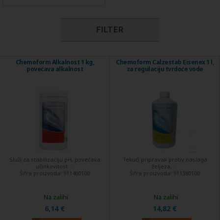
FILTER
Chemoform Alkalnost 1 kg,
Chemoform Calzestab Eisenex 1 l,
povećava alkalnost
za regulaciju tvrdoće vode
Služi za stabilizaciju pH, povećava
Tekući pripravak protiv naslaga
učinkovitost ...
željeza, ...
Šifra proizvoda:
911400100
Šifra proizvoda:
911380100
Na zalihi
Na zalihi
6,14 €
14,82 €