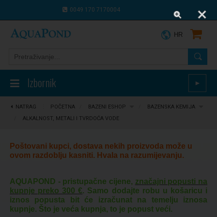
0049 170 7170004
0043 664 9916 8910
HR
Izbornik
►
NATRAG
⋮
POČETNA
/
BAZENI ESHOP
/
BAZENSKA KEMIJA
/
ALKALNOST, METALI I TVRDOĆA VODE
Poštovani kupci, dostava nekih proizvoda može u
ovom razdoblju kasniti. Hvala na razumijevanju.
AQUAPOND - pristupačne cijene,
značajni popusti na
kupnje preko 300 €
. Samo dodajte robu u košaricu i
iznos popusta bit će izračunat na temelju iznosa
kupnje. Što je veća kupnja, to je popust veći.