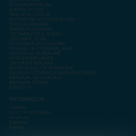
SETOVI FILTERA
FILTERSKI MATERIJALI
SLAPOVI, POTOCI
RASVJETA i STRUJA
AUTOMATSKI UPOZORENJE VODE
ČIŠĆENJE RIBNJAKA
SKIMERI ZA RIZNJAKE
TRETMAN VODE U JEZERU
UVC LAMPE, OZON
POTROŠNICE ZA UZGOJ RIBE
POTREBE ZA VODENIM BILJKOM
DEKORACIJE ZA RIBNJAKE
OSTALE KOMPONENTE
ZIMOVANJE RIBNJAKA
REZERVNI DIJELOVI ZA RIBNJAKE
GALERIJA FOTOGRAFIJA NAŠIH REALIZACIJA
MATERIJAL ZA UGRADNJU
BAZENSKA TEHNIKA
POPUST -%
INFORMACIJA
O NAMA
UVJETI POSLOVANJA
Privatnost
Prijaviti se
Prijevoz