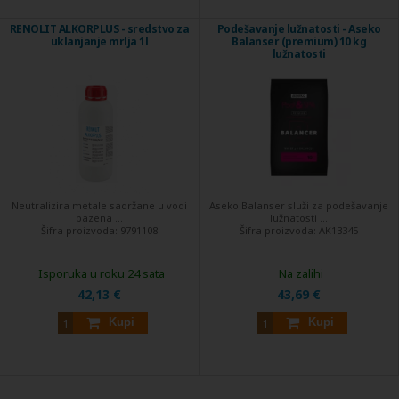
RENOLIT ALKORPLUS - sredstvo za
Podešavanje lužnatosti - Aseko
uklanjanje mrlja 1l
Balanser (premium) 10 kg
lužnatosti
Neutralizira metale sadržane u vodi
Aseko Balanser služi za podešavanje
bazena ...
lužnatosti ...
Šifra proizvoda:
9791108
Šifra proizvoda:
AK13345
Isporuka u roku 24 sata
Na zalihi
42,13 €
43,69 €
Kupi
Kupi