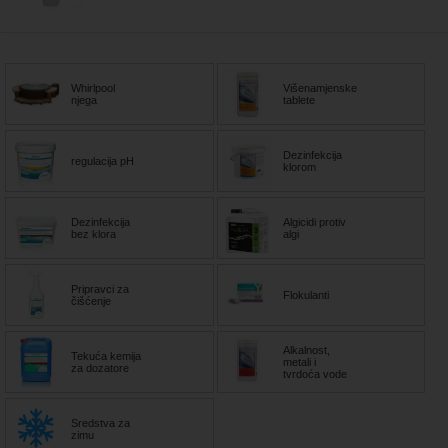
Whirlpool
Višenamjenske
njega
tablete
Dezinfekcija
regulacija pH
klorom
Dezinfekcija
Algicidi protiv
bez klora
algi
Pripravci za
Flokulanti
čišćenje
Alkalnost,
Tekuća kemija
metali i
za dozatore
tvrdoća vode
Sredstva za
zimu