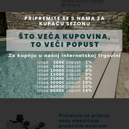
pumpe Aquark iGarden
Mr.Silence
Proračuni za toplinske
pumpe Aquark iGarden
Mr.Silence 30
Proračuni za toplinske
pumpe Aquark iGarden
Mr.Silence PRO
Proračuni za toplinske
pumpe Fuego
Proračuni za toplinske
pumpe Microwell HP Black
Inverter
Proračuni za toplinske
pumpe Microwell HP Silver
Inverter Pro Compact
Proračuni za toplinske
pumpe Zodiac Z250iQ
Proračuni za toplinske
pumpe Zodiac Z350iQ
Proračuni za grijanje
vode električnim
protočnim bojlerom