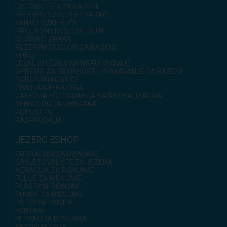
DISTRIBUTERI ZA BAZENE
FREKVENCIJSKI PRETVARAČI
TEHNOLOŠKE KUĆE
PRELJEVNE REŠETKE, OLUK
ISUŠIVAČI ZRAKA
REZERVNI DIJELOVI ZA BAZENE
Vrtlozi
LEŽALJI I LEŽAJI NA NAPUHAVANJE
OPREMA ZA SIGURNOST I SPAŠAVANJE ZA BAZENE
ROBOTSKI KOSILICE
ZIMOVANJE BAZENA
GALERIJA FOTOGRAFIJA NAŠIH REALIZACIJA
TEHNOLOGIJA RIBNJAKA
POPUST -%
RASPRODAJA
JEZERO ESHOP
PRORAČUNI ZA RIBNJAKE
SAVJETOVALIŠTE ZA JEZERA
AERACIJA ZA RIBNJAKE
FOLIJE ZA RIBNJAKE
PLASTIČNI RIBNJAK
PUMPE ZA RIBNJAKE
POTOPNE PUMPE
FONTANE
FILTRACIJA RIZNJAKA