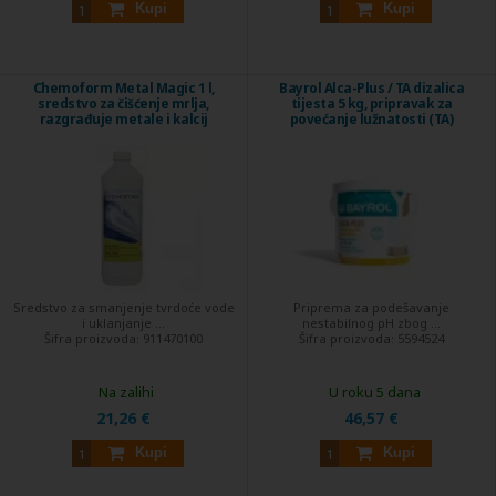
Kupi
Kupi
Chemoform Metal Magic 1 l,
Bayrol Alca-Plus / TA dizalica
sredstvo za čišćenje mrlja,
tijesta 5 kg, pripravak za
razgrađuje metale i kalcij
povećanje lužnatosti (TA)
Sredstvo za smanjenje tvrdoće vode
Priprema za podešavanje
i uklanjanje ...
nestabilnog pH zbog ...
Šifra proizvoda:
911470100
Šifra proizvoda:
5594524
Na zalihi
U roku 5 dana
21,26 €
46,57 €
Kupi
Kupi