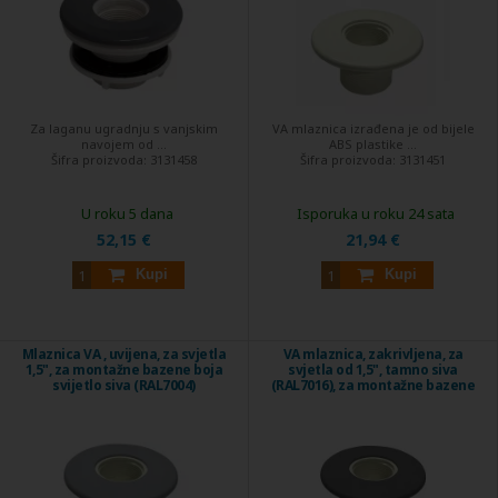
Za laganu ugradnju s vanjskim
VA mlaznica izrađena je od bijele
navojem od ...
ABS plastike ...
Šifra proizvoda:
3131458
Šifra proizvoda:
3131451
U roku 5 dana
Isporuka u roku 24 sata
52,15 €
21,94 €
Kupi
Kupi
Mlaznica VA , uvijena, za svjetla
VA mlaznica, zakrivljena, za
1,5", za montažne bazene boja
svjetla od 1,5", tamno siva
svijetlo siva (RAL7004)
(RAL7016), za montažne bazene