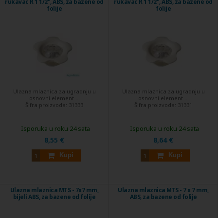
rukavac R 1 1/2", ABS, za bazene od
rukavac R 1 1/2", ABS, za bazene od
folije
folije
Ulazna mlaznica za ugradnju u
Ulazna mlaznica za ugradnju u
osnovni element ...
osnovni element ...
Šifra proizvoda:
31333
Šifra proizvoda:
31331
Isporuka u roku 24 sata
Isporuka u roku 24 sata
8,55 €
8,64 €
Kupi
Kupi
Ulazna mlaznica MTS - 7x7 mm,
Ulazna mlaznica MTS - 7 x 7 mm,
bijeli ABS, za bazene od folije
ABS, za bazene od folije