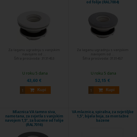
od folije (RAL7004)
Za laganu ugradnju s vanjskim
Za laganu ugradnju s vanjskim
navojem od ...
navojem od ...
Šifra proizvoda:
3131453
Šifra proizvoda:
3131457
U roku 5 dana
U roku 5 dana
43,60 €
52,15 €
Kupi
Kupi
Mlaznica VA tamno siva,
VA mlaznica, spiralna, za svjetiljke
namotana, za svjetla s vanjskim
1,5", bijela boja, za montažne
navojem 1,5", za bazene od folije
bazene
(RAL7016)