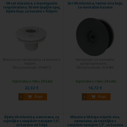
VA set mlaznica, s mesinganim
Set VA mlaznica, tamno siva boja,
raspršivačima, 50 mm ljepljivi spoj,
za montažne bazene
bijela boja, za bazene s folijom
Mlaznica je namijenjena za bazene s
Namijenjen za montažne
folijom ...
(polipropilenske) ...
Šifra proizvoda:
31VAPF3
Šifra proizvoda:
3131405
Isporuka u roku 24 sata
Isporuka u roku 24 sata
22,32 €
16,72 €
Kupi
Kupi
Bijela VA mlaznica, namotana, za
Mlaznica VA boja svijetlo siva,
svjetiljke s vanjskim navojem 1,5",
namotana, za svjetiljke s
za bazene od folije
vanjskim navojem 1,5", za bazene