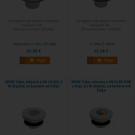
Za laganu ugradnju s vanjskim
Za laganu ugradnju s vanjskim
navojem od ...
navojem od ...
Šifra proizvoda:
3131454
Šifra proizvoda:
3131455
Isporuka u roku 24 sata
U roku 5 dana
23,28 €
23,28 €
Kupi
Kupi
MINI Tube, mlaznica VA 18 LED, 6
MINI Tube, mlaznica VA 9 LED RGB
W (bijela), za bazene od folije
u boji, 8,2 W (bijela), za bazene od
folije