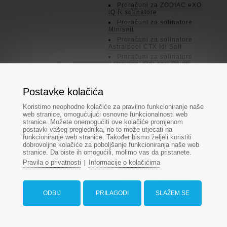
Proračuni za ZODIAC eXO
iQ R solinatore
Proračuni za solinatore
Minisalt
Proračuni za solinatore
Astralpool CTX Idi Salt
Proračuni za solinatore
Astralpool Odaberi Očisti
Postavke kolačića
Koristimo neophodne kolačiće za pravilno funkcioniranje naše
web stranice, omogućujući osnovne funkcionalnosti web
Proračuni za svjetla za
stranice. Možete onemogućiti ove kolačiće promjenom
bazene
postavki vašeg preglednika, no to može utjecati na
funkcioniranje web stranice. Također bismo željeli koristiti
Proračuni za VA LED
dobrovoljne kolačiće za poboljšanje funkcioniranja naše web
svjetla
stranice. Da biste ih omogućili, molimo vas da pristanete.
Proračuni za LED svjetla
Pravila o privatnosti
Informacije o kolačićima
|
Ledlumin
Proračuni za Astralpool
LED LumiPlus svjetla
ODBIJ
PRILAGODI
SLAŽEM SE
Proračuni za Astralpool
LED LumiPlus Mini svjetla
Proračuni za Sea Maid
svjetla