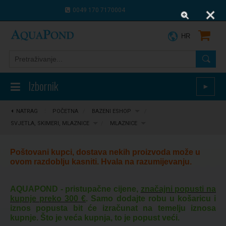
0049 170 7170004
0043 664 9916 8910
HR
Izbornik
►
NATRAG
⋮
POČETNA
/
BAZENI ESHOP
/
SVJETLA, SKIMERI, MLAZNICE
/
MLAZNICE
Poštovani kupci, dostava nekih proizvoda može u
ovom razdoblju kasniti. Hvala na razumijevanju.
AQUAPOND - pristupačne cijene,
značajni popusti na
kupnje preko 300 €
. Samo dodajte robu u košaricu i
iznos popusta bit će izračunat na temelju iznosa
kupnje. Što je veća kupnja, to je popust veći.