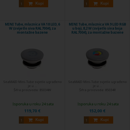
Kupi
Kupi
MINI Tube, mlaznica VA 18 LED, 6
MINI Tube, mlaznica VA 9 LED RGB
W (svijetlo siva RAL7004), za
u boji, 8,2 W (svijetlo siva boja
montažne bazene
RAL7004), za montažne bazene
SeaMAID Mini-Tube svjetlo ugrađeno
SeaMAID Mini-Tube svjetlo ugrađeno
je u ...
je u ...
Šifra proizvoda:
85034W
Šifra proizvoda:
85034R
Isporuka u roku 24 sata
Isporuka u roku 24 sata
119,70 €
152,00 €
Kupi
Kupi