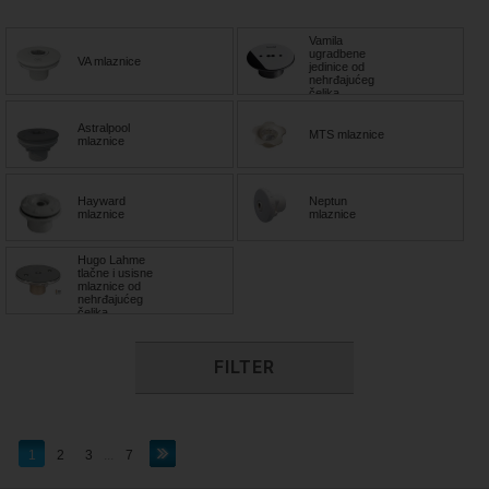
Vamila
ugradbene
VA mlaznice
jedinice od
nehrđajućeg
čelika
Astralpool
MTS mlaznice
mlaznice
Hayward
Neptun
mlaznice
mlaznice
Hugo Lahme
tlačne i usisne
mlaznice od
nehrđajućeg
čelika
FILTER
1
2
3
...
7