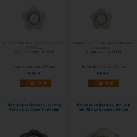
Ulazna mlaznica 7 x 7 mm - rukavac
Kvaliteta vode u bazenu uvelike ovisi
R 11/2", ...
o sustavu ...
Šifra proizvoda:
313341
Šifra proizvoda:
31334
Isporuka u roku 24 sata
Isporuka u roku 24 sata
9,50 €
9,50 €
Kupi
Kupi
Ulazna mlaznica MTS - 7x7 mm,
Ulazna mlaznica MTS Duo 2 x 8
ABS siva, za bazene od folije
mm, ABS, za bazene od folije