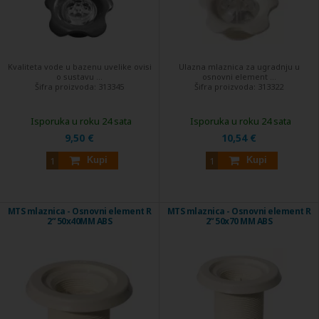
Kvaliteta vode u bazenu uvelike ovisi
Ulazna mlaznica za ugradnju u
o sustavu ...
osnovni element ...
Šifra proizvoda:
313345
Šifra proizvoda:
313322
Isporuka u roku 24 sata
Isporuka u roku 24 sata
9,50 €
10,54 €
Kupi
Kupi
MTS mlaznica - Osnovni element R
MTS mlaznica - Osnovni element R
2“ 50x40MM ABS
2“ 50x70 MM ABS