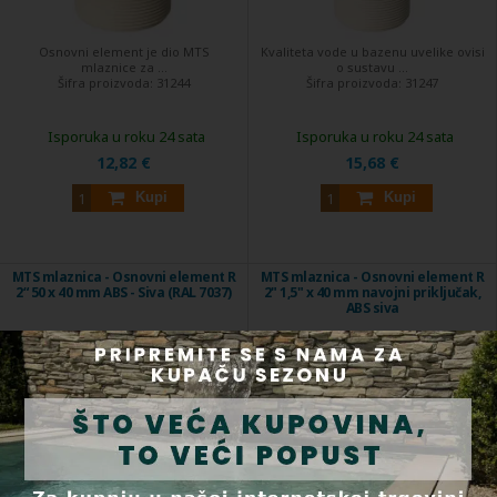
Osnovni element je dio MTS
Kvaliteta vode u bazenu uvelike ovisi
mlaznice za ...
o sustavu ...
Šifra proizvoda:
31244
Šifra proizvoda:
31247
Isporuka u roku 24 sata
Isporuka u roku 24 sata
12,82 €
15,68 €
Kupi
Kupi
MTS mlaznica - Osnovni element R
MTS mlaznica - Osnovni element R
2“ 50 x 40 mm ABS - Siva (RAL 7037)
2" 1,5" x 40 mm navojni priključak,
ABS siva
Osnovni element za MTS mlaznice.
Osnovni element za MTS mlaznice.