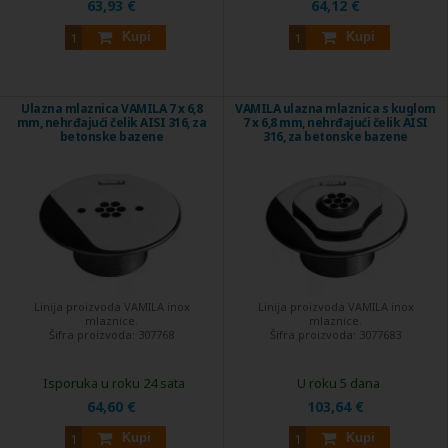
63,93 €
64,12 €
Kupi
Kupi
Ulazna mlaznica VAMILA 7 x 6,8
VAMILA ulazna mlaznica s kuglom
mm, nehrđajući čelik AISI 316, za
7 x 6,8 mm, nehrđajući čelik AISI
betonske bazene
316, za betonske bazene
Linija proizvoda VAMILA inox
Linija proizvoda VAMILA inox
mlaznice.
mlaznice.
Šifra proizvoda:
307768
Šifra proizvoda:
3077683
Isporuka u roku 24 sata
U roku 5 dana
64,60 €
103,64 €
Kupi
Kupi