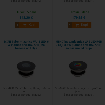
Šifra proizvoda:
85134W
Šifra proizvoda:
85134R
U roku 5 dana
U roku 5 dana
148,20 €
179,55 €
Kupi
Kupi
MINI Tube, mlaznica VA 18 LED, 6
MINI Tube, mlaznica VA 9 LED RGB
W (tamno siva RAL7016), za
u boji, 8,2 W (Tamno siva RAL7016),
bazene od folije
za bazene od folije
SeaMAID Mini-Tube svjetlo ugrađeno
SeaMAID Mini-Tube svjetlo ugrađeno
je u ...
je u ...
Šifra proizvoda:
85135W
Šifra proizvoda:
85135R