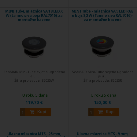
MINI Tube, mlaznica VA 18 LED, 6
MINI Tube - mlaznica VA 9 LED RGB
W (tamno siva boja RAL7016), za
u boji, 8,2 W (Tamno siva RAL7016) -
montažne bazene
za montažne bazene
SeaMAID Mini-Tube svjetlo ugrađeno
SeaMAID Mini-Tube svjetlo ugrađeno
je u ...
je u ...
Šifra proizvoda:
85035W
Šifra proizvoda:
85035R
U roku 5 dana
U roku 5 dana
119,70 €
152,00 €
Kupi
Kupi
Ulazna mlaznica MTS - 25 mm,
Ulazna mlaznica MTS - 9 mm,