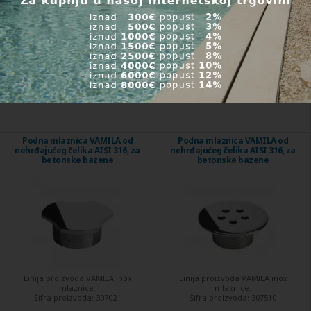
Šifra proizvoda:
312445
Šifra proizvoda:
312545
Isporuka u roku 24 sata
Isporuka u roku 24 sata
13,20 €
17,10 €
Kupi
Kupi
Podna mlaznica VAMILA od
Podna mlaznica VAMILA od
nehrđajućeg čelika AISI 316, za
nehrđajućeg čelika AISI 316, za
betonske bazene
betonske bazene
Linija proizvoda VAMILA inox
Linija proizvoda VAMILA inox
mlaznice.
mlaznice.
Šifra proizvoda:
307021
Šifra proizvoda:
307510