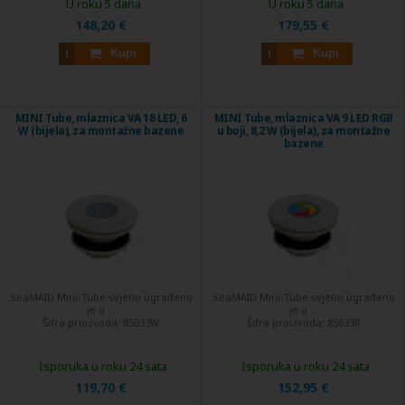
U roku 5 dana
U roku 5 dana
148,20 €
179,55 €
Kupi
Kupi
MINI Tube, mlaznica VA 18 LED, 6
MINI Tube, mlaznica VA 9 LED RGB
W (bijela), za montažne bazene
u boji, 8,2 W (bijela), za montažne
bazene
SeaMAID Mini-Tube svjetlo ugrađeno
SeaMAID Mini-Tube svjetlo ugrađeno
je u ...
je u ...
Šifra proizvoda:
85033W
Šifra proizvoda:
85033R
Isporuka u roku 24 sata
Isporuka u roku 24 sata
119,70 €
152,95 €