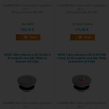
SeaMAID Mini-Tube svjetlo ugrađeno
SeaMAID Mini-Tube svjetlo ugrađeno
je u ...
je u ...
Šifra proizvoda:
85133W
Šifra proizvoda:
85133R
Na zalihi
U roku 5 dana
138,70 €
171,00 €
Kupi
Kupi
MINI Tube, mlaznica VA 18 LED, 6
MINI Tube, mlaznica VA 9 LED RGB
W (svijetlo siva RAL7004), za
u boji, 8,2 W (svijetlo siva RAL7004),
bazene od folije
za bazene od folije
SeaMAID Mini-Tube svjetlo ugrađeno
SeaMAID Mini-Tube svjetlo ugrađeno
je u ...
je u ...