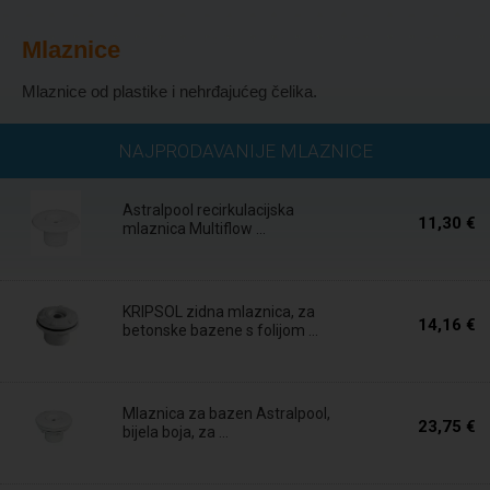
Mlaznice
Mlaznice od plastike i nehrđajućeg čelika.
Na zalihi
NAJPRODAVANIJE MLAZNICE
Astralpool recirkulacijska
11,30 €
mlaznica Multiflow ...
Na zalihi
KRIPSOL zidna mlaznica, za
14,16 €
betonske bazene s folijom ...
Na zalihi
Mlaznica za bazen Astralpool,
23,75 €
bijela boja, za ...