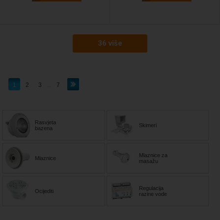
36 više
1
2
3
...
7
Rasvjeta
Skimeri
bazena
Mlaznice za
Mlaznice
masažu
Regulacija
Ocijediti
razine vode