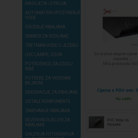
RASVJETA i STRUJA
AUTOMATSKI UPOZORENJE
VODE
ČIŠĆENJE RIBNJAKA
SKIMERI ZA RIZNJAKE
TRETMAN VODE U JEZERU
Za izračun ukupne cijen
UVC LAMPE, OZON
navedite ...
Šifra proizvoda:
50
POTROŠNICE ZA UZGOJ
RIBE
POTREBE ZA VODENIM
BILJKOM
Cijena s PDV-om:
3
DEKORACIJE ZA RIBNJAKE
Na zalihi
OSTALE KOMPONENTE
ZIMOVANJE RIBNJAKA
REZERVNI DIJELOVI ZA
PVC folije za
RIBNJAKE
ribnjake
GALERIJA FOTOGRAFIJA