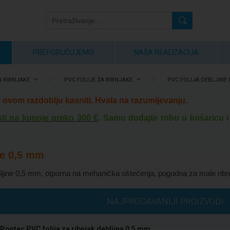
PREPORUČUJEMO
NAŠA REALIZACIJA
A RIBNJAKE
/
PVC FOLIJE ZA RIBNJAKE
/
PVC FOLIJA DEBLJINE 
ovom razdoblju kasniti. Hvala na razumijevanju.
ti na kupnje preko 300 €
. Samo dodajte robu u košaricu i
ne 0,5 mm
ebljine 0,5 mm, otporna na mehanička oštećenja, pogodna za male rib
NAJPRODAVANIJI PROIZVODI
Pontec PVC folija za ribnjak debljina 0,5 mm, ...