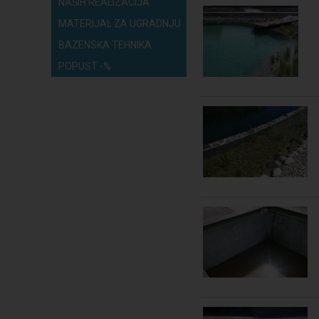
NAŠIH REALIZACIJA
MATERIJAL ZA UGRADNJU
BAZENSKA TEHNIKA
POPUST -%