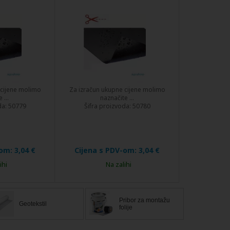
 cijene molimo
Za izračun ukupne cijene molimo
 ...
naznačite ...
da:
50779
Šifra proizvoda:
50780
-om:
3,04 €
Cijena s PDV-om:
3,04 €
ihi
Na zalihi
Pribor za montažu
Geotekstil
folije