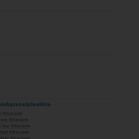
biobazena/plivališta
 filtracijom
ess filtracijom
lear filtracijom
art filtracijom
atic filtracijom