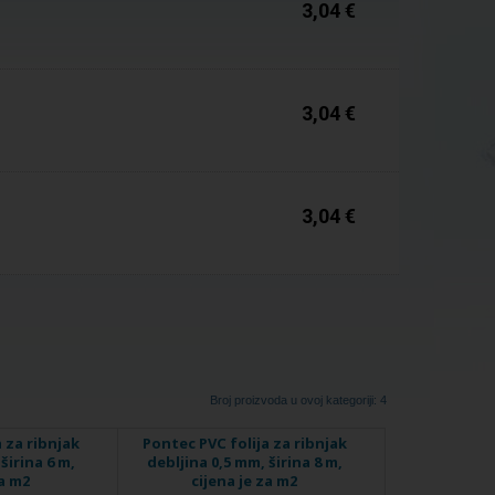
3,04 €
Na zalihi
3,04 €
Na zalihi
3,04 €
Broj proizvoda u ovoj kategoriji: 4
 za ribnjak
Pontec PVC folija za ribnjak
širina 6 m,
debljina 0,5 mm, širina 8 m,
za m2
cijena je za m2