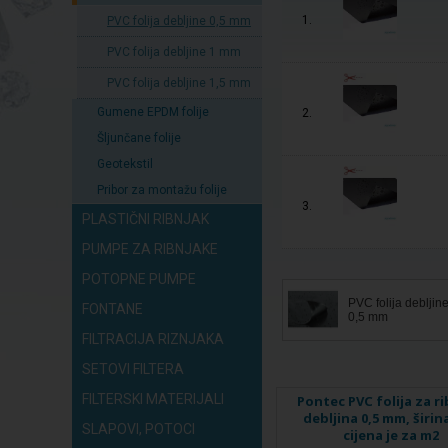
1.
PVC folija debljine 0,5 mm
PVC folija debljine 1 mm
PVC folija debljine 1,5 mm
Gumene EPDM folije
2.
Šljunčane folije
Geotekstil
Pribor za montažu folije
3.
PLASTIČNI RIBNJAK
PUMPE ZA RIBNJAKE
POTOPNE PUMPE
PVC folija debljin
FONTANE
0,5 mm
FILTRACIJA RIZNJAKA
SETOVI FILTERA
FILTERSKI MATERIJALI
Pontec PVC folija za ri
debljina 0,5 mm, širina
SLAPOVI, POTOCI
cijena je za m2