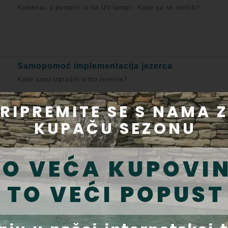
Kamenac u pumpici ili na UV lampi - Kako ga se riješiti?
Samopomoć implementacija jezerca
Kako sami izgraditi vrtno jezerce?