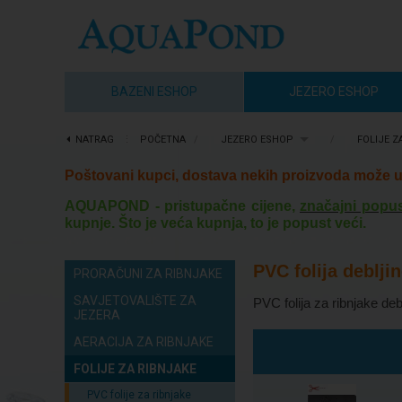
BAZENI ESHOP
JEZERO ESHOP
NATRAG
⋮
POČETNA
/
JEZERO ESHOP
/
FOLIJE Z
Poštovani kupci, dostava nekih proizvoda može u 
AQUAPOND - pristupačne cijene,
značajni popus
kupnje. Što je veća kupnja, to je popust veći.
PVC folija deblji
PRORAČUNI ZA RIBNJAKE
SAVJETOVALIŠTE ZA
PVC folija za ribnjake d
JEZERA
AERACIJA ZA RIBNJAKE
FOLIJE ZA RIBNJAKE
PVC folije za ribnjake