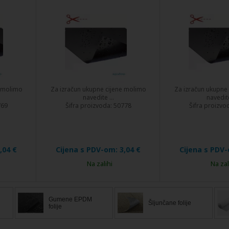
e molimo
Za izračun ukupne cijene molimo
Za izračun ukupne
navedite ...
navedite
769
Šifra proizvoda:
50778
Šifra proizvo
,04 €
Cijena s PDV-om:
3,04 €
Cijena s PDV
Na zalihi
Na zal
Gumene EPDM
Šljunčane folije
folije