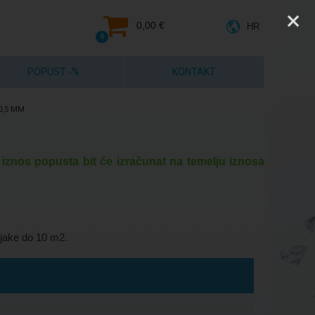
0,00 €
HR
0
POPUST -%
KONTAKT
0,5 MM
 iznos popusta bit će izračunat na temelju iznosa
njake do 10 m2.
Na zalihi