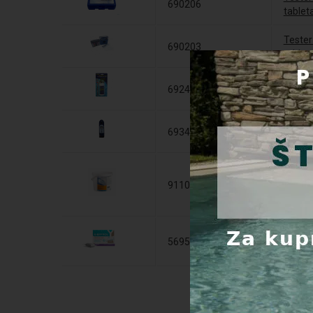
690206
tablet
Tester
690203
tableta
692481330
Tester
693486101
Fotome
Chemof
g - poo
911040500
kombina
flokul
BAYROL
5695003
za uči
zamuć