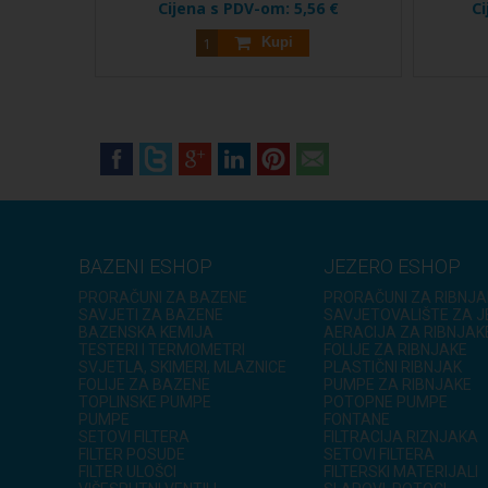
Cijena s PDV-om:
5,56 €
C
Kupi
BAZENI ESHOP
JEZERO ESHOP
PRORAČUNI ZA BAZENE
PRORAČUNI ZA RIBNJA
SAVJETI ZA BAZENE
SAVJETOVALIŠTE ZA 
BAZENSKA KEMIJA
AERACIJA ZA RIBNJAK
TESTERI I TERMOMETRI
FOLIJE ZA RIBNJAKE
SVJETLA, SKIMERI, MLAZNICE
PLASTIČNI RIBNJAK
FOLIJE ZA BAZENE
PUMPE ZA RIBNJAKE
TOPLINSKE PUMPE
POTOPNE PUMPE
PUMPE
FONTANE
SETOVI FILTERA
FILTRACIJA RIZNJAKA
FILTER POSUDE
SETOVI FILTERA
FILTER ULOŠCI
FILTERSKI MATERIJALI