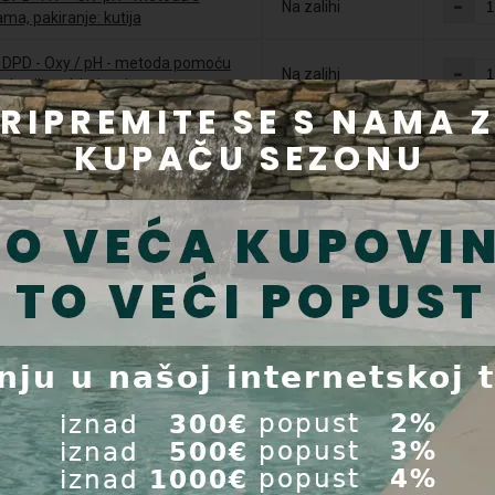
-
Na zalihi
ama, pakiranje: kutija
 DPD - Oxy / pH - metoda pomoću
-
Na zalihi
, Lovibond, boja: plava
-
 PoolCheck 6 u 1
Na zalihi
Isporuka u roku
-
trijski tester eXact iDip 34 u 1
24 sata
orm BST maxi 5 kg - tableta 200
l super tablete, trostruka
-
Na zalihi
cija klora, preparata protiv algi i
anta
 Superflock Plus 1 kg, flokulant
-
nkovito sprječavanje i uklanjanje
Na zalihi
enja vode