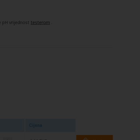
 pH vrijednost
testerom
.
Cijena