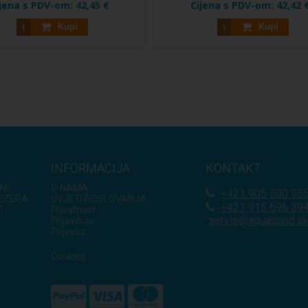
ijena s PDV-om:
42,45 €
Cijena s PDV-om:
42,42 
Kupi
Kupi
INFORMACIJA
KONTAKT
KE
O NAMA
+421
905 500 95
JEZERA
UVJETI POSLOVANJA
+421 915 696 39
E
Privatnost
servis@aquapond.s
Prijaviti se
Prijevoz
Cookies