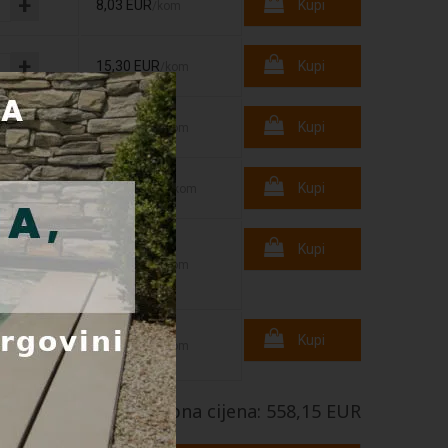
+
8,03 EUR
Kupi
/kom
+
15,30 EUR
Kupi
/kom
+
17,81 EUR
Kupi
/kom
+
418,00 EUR
Kupi
/kom
Kupi
+
48,72 EUR
/kom
+
Kupi
50,29 EUR
/kom
Ukupna cijena: 558,15 EUR