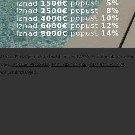
-om. Plaćanje možete izvršiti putem PAYPALA, online platnom kar
rojevi:
+43 664 99168910
,
+421 908 101 086
,
+421 911 545 479
.
ći u rubrici Uvjeti.