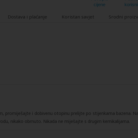
cijene
korisni
Dostava i plaćanje
Koristan savjet
Srodni proiz
m, promiješajte i dobivenu otopinu prelijte po stijenkama bazena. Na
 vodu, nikako obrnuto. Nikada ne miješajte s drugim kemikalijama.