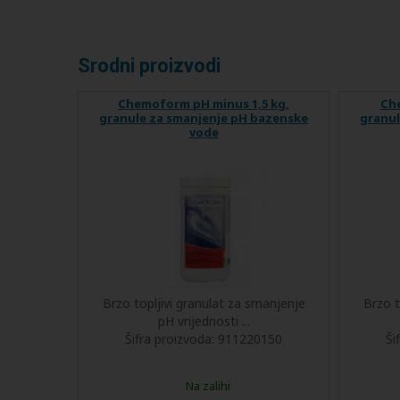
Srodni proizvodi
Chemoform pH minus 1,5 kg,
Ch
granule za smanjenje pH bazenske
granul
vode
Brzo topljivi granulat za smanjenje
Brzo t
pH vrijednosti ...
Šifra proizvoda:
911220150
Ši
Na zalihi