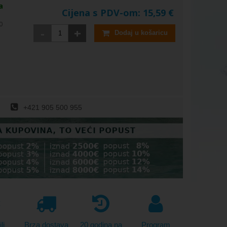
a
Cijena s PDV-om:
15,59
€
0
-
+
Dodaj u košaricu
+421 905 500 955
li
Brza dostava
20 godina na
Program