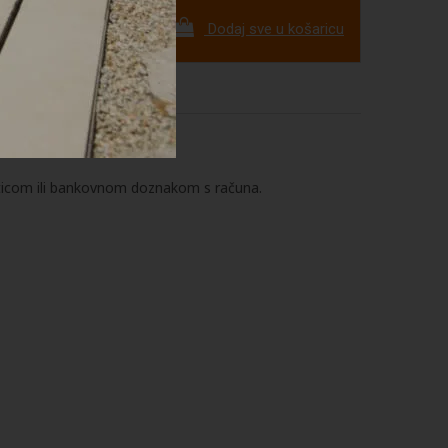
Dodaj sve u košaricu
ticom ili bankovnom doznakom s računa.