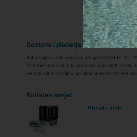
Dostava i plaćanje
Robu šaljemo transportnom uslugom PACKETA i IN TIME
O terminu dostave rado ćemo Vas obavijestiti na tel. B
Detaljnije informacije o načinima prijevoza možete prona
Koristan savjet
Obrada vode