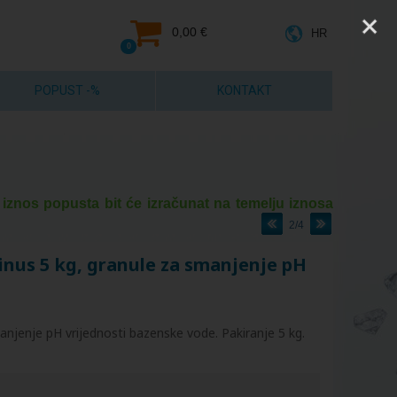
0,00 €
HR
0
POPUST -%
KONTAKT
 iznos popusta bit će izračunat na temelju iznosa
2/4
us 5 kg, granule za smanjenje pH
manjenje pH vrijednosti bazenske vode. Pakiranje 5 kg.