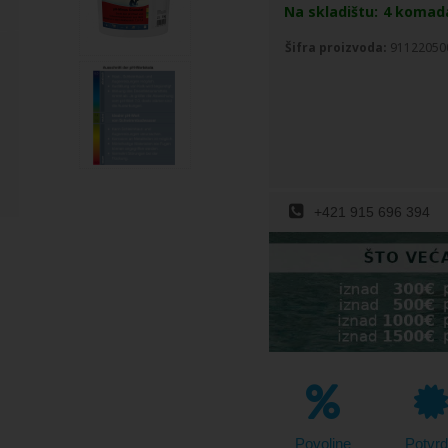
Na skladištu:
4
komad
Šifra proizvoda:
91122050
+421 915 696 394
Povoljne
Potvrdi