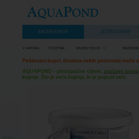
BAZENI ESHOP
JEZERO ESHOP
NATRAG
⋮
POČETNA
/
BAZENI ESHOP
/
BAZENSKA
Poštovani kupci, dostava nekih proizvoda može u 
AQUAPOND - pristupačne cijene,
značajni popus
kupnje. Što je veća kupnja, to je popust veći.