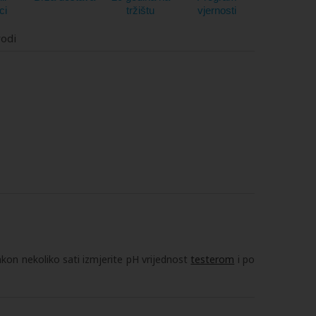
ci
tržištu
vjernosti
vodi
kon nekoliko sati izmjerite pH vrijednost
testerom
i po