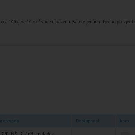
3
i cca 100 g na 10 m
vode u bazenu. Barem jednom tjedno provjerite
proizvoda
Dostupnost
kom
 DPD "FR" - Cl / pH - metoda s