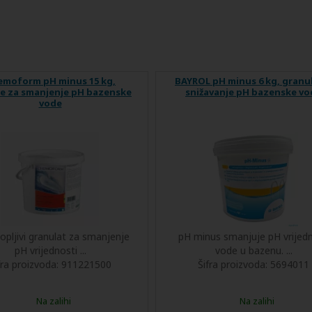
emoform pH minus 15 kg,
BAYROL pH minus 6 kg, granu
e za smanjenje pH bazenske
snižavanje pH bazenske vo
vode
opljivi granulat za smanjenje
pH minus smanjuje pH vrijed
pH vrijednosti ...
vode u bazenu. ...
fra proizvoda:
911221500
Šifra proizvoda:
5694011
Na zalihi
Na zalihi