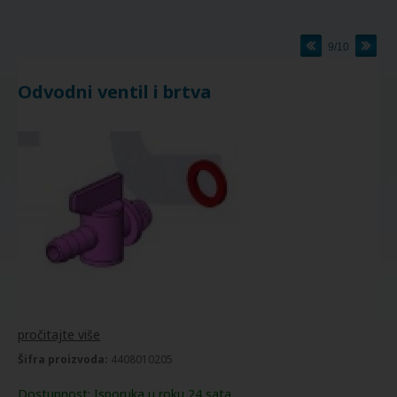
9/10
Odvodni ventil i brtva
pročitajte više
Šifra proizvoda:
4408010205
Dostupnost:
Isporuka u roku 24 sata