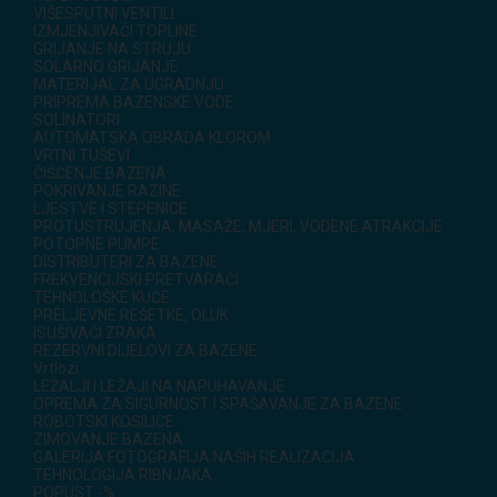
VIŠESPUTNI VENTILI
IZMJENJIVAČI TOPLINE
GRIJANJE NA STRUJU
SOLARNO GRIJANJE
MATERIJAL ZA UGRADNJU
PRIPREMA BAZENSKE VODE
SOLINATORI
AUTOMATSKA OBRADA KLOROM
VRTNI TUŠEVI
ČIŠĆENJE BAZENA
POKRIVANJE RAZINE
LJESTVE I STEPENICE
PROTUSTRUJENJA, MASAŽE, MJERI, VODENE ATRAKCIJE
POTOPNE PUMPE
DISTRIBUTERI ZA BAZENE
FREKVENCIJSKI PRETVARAČI
TEHNOLOŠKE KUĆE
PRELJEVNE REŠETKE, OLUK
ISUŠIVAČI ZRAKA
REZERVNI DIJELOVI ZA BAZENE
Vrtlozi
LEŽALJI I LEŽAJI NA NAPUHAVANJE
OPREMA ZA SIGURNOST I SPAŠAVANJE ZA BAZENE
ROBOTSKI KOSILICE
ZIMOVANJE BAZENA
GALERIJA FOTOGRAFIJA NAŠIH REALIZACIJA
TEHNOLOGIJA RIBNJAKA
POPUST -%