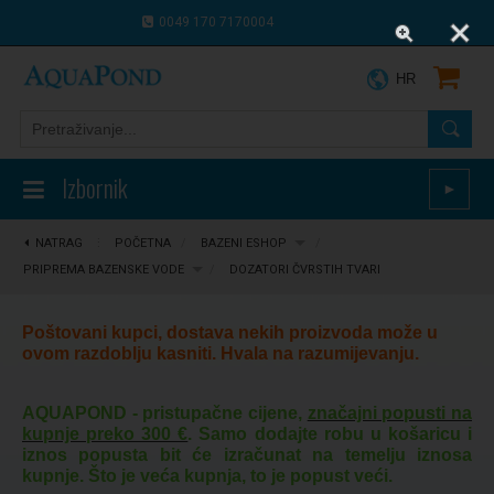
0049 170 7170004
0043 664 9916 8910
HR
Izbornik
►
NATRAG
⋮
POČETNA
/
BAZENI ESHOP
/
PRIPREMA BAZENSKE VODE
/
DOZATORI ČVRSTIH TVARI
Poštovani kupci, dostava nekih proizvoda može u
ovom razdoblju kasniti. Hvala na razumijevanju.
AQUAPOND - pristupačne cijene,
značajni popusti na
kupnje preko 300 €
. Samo dodajte robu u košaricu i
iznos popusta bit će izračunat na temelju iznosa
kupnje. Što je veća kupnja, to je popust veći.