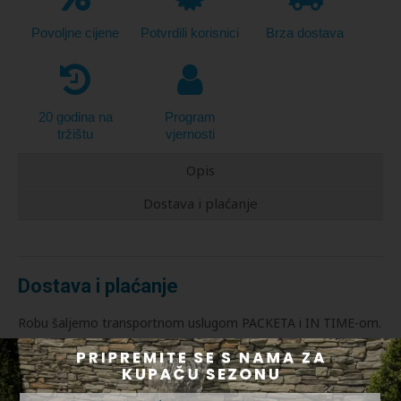
Povoljne cijene
Potvrdili korisnici
Brza dostava
20 godina na
Program
tržištu
vjernosti
Opis
Dostava i plaćanje
Dostava i plaćanje
Robu šaljemo transportnom uslugom PACKETA i IN TIME-om.
Plaćanje možete izvršiti putem PAYPALA, online platnom
karticom ili bankovnom doznakom s računa.
O terminu dostave rado ćemo Vas obavijestiti na tel. Brojevi: