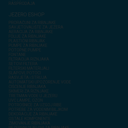
RASPRODAJA
JEZERO ESHOP
PRORAČUNI ZA RIBNJAKE
SAVJETOVALIŠTE ZA JEZERA
AERACIJA ZA RIBNJAKE
FOLIJE ZA RIBNJAKE
PLASTIČNI RIBNJAK
PUMPE ZA RIBNJAKE
POTOPNE PUMPE
FONTANE
FILTRACIJA RIZNJAKA
SETOVI FILTERA
FILTERSKI MATERIJALI
SLAPOVI, POTOCI
RASVJETA i STRUJA
AUTOMATSKI UPOZORENJE VODE
ČIŠĆENJE RIBNJAKA
SKIMERI ZA RIZNJAKE
TRETMAN VODE U JEZERU
UVC LAMPE, OZON
POTROŠNICE ZA UZGOJ RIBE
POTREBE ZA VODENIM BILJKOM
DEKORACIJE ZA RIBNJAKE
OSTALE KOMPONENTE
ZIMOVANJE RIBNJAKA
REZERVNI DIJELOVI ZA RIBNJAKE