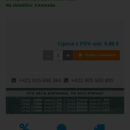
Na skladištu:
6
komada
Cijena s PDV-om:
6,80
€
-
+
Dodaj u košaricu
+421 915 696 394
+421 905 500 955