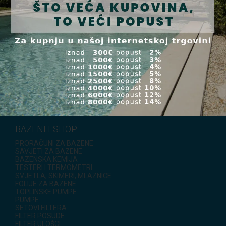
+43 664 99168910
,
+421 908 101 086
,
+421 911 545 479
.
Detaljnije informacije o načinima prijevoza možete pronaći u
rubrici Uvjeti.
BAZENI ESHOP
PRORAČUNI ZA BAZENE
SAVJETI ZA BAZENE
BAZENSKA KEMIJA
TESTERI I TERMOMETRI
SVJETLA, SKIMERI, MLAZNICE
FOLIJE ZA BAZENE
TOPLINSKE PUMPE
PUMPE
SETOVI FILTERA
FILTER POSUDE
FILTER ULOŠCI