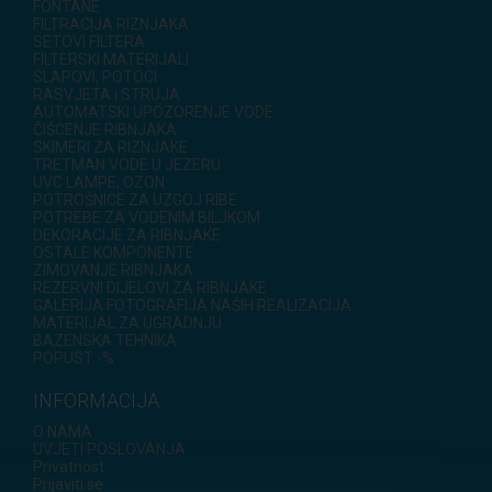
FONTANE
FILTRACIJA RIZNJAKA
SETOVI FILTERA
FILTERSKI MATERIJALI
SLAPOVI, POTOCI
RASVJETA i STRUJA
AUTOMATSKI UPOZORENJE VODE
ČIŠĆENJE RIBNJAKA
SKIMERI ZA RIZNJAKE
TRETMAN VODE U JEZERU
UVC LAMPE, OZON
POTROŠNICE ZA UZGOJ RIBE
POTREBE ZA VODENIM BILJKOM
DEKORACIJE ZA RIBNJAKE
OSTALE KOMPONENTE
ZIMOVANJE RIBNJAKA
REZERVNI DIJELOVI ZA RIBNJAKE
GALERIJA FOTOGRAFIJA NAŠIH REALIZACIJA
MATERIJAL ZA UGRADNJU
BAZENSKA TEHNIKA
POPUST -%
INFORMACIJA
O NAMA
UVJETI POSLOVANJA
Privatnost
Prijaviti se