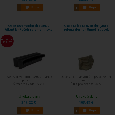
Kupi
Kupi
Oase Izvor vodotoka 35000
Oase Colca Canyon škriljasto
Atlantik - Početni element toka
zelena, desno - Umjetni potok
DODATNI
POPUST
Oase Izvor vodotoka 35000 Atlantik -
Oase Colca Canyon škriljevac zeleni,
polazni ...
desno ...
Šifra proizvoda:
72948
Šifra proizvoda:
33077
U roku 5 dana
U roku 5 dana
347,22 €
163,49 €
Kupi
Kupi