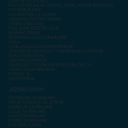
LJESTVE I STEPENICE
PROTUSTRUJENJA, MASAŽE, MJERI, VODENE ATRAKCIJE
POTOPNE PUMPE
DISTRIBUTERI ZA BAZENE
FREKVENCIJSKI PRETVARAČI
TEHNOLOŠKE KUĆE
PRELJEVNE REŠETKE, OLUK
ISUŠIVAČI ZRAKA
REZERVNI DIJELOVI ZA BAZENE
Vrtlozi
LEŽALJI I LEŽAJI NA NAPUHAVANJE
OPREMA ZA SIGURNOST I SPAŠAVANJE ZA BAZENE
ROBOTSKI KOSILICE
ZIMOVANJE BAZENA
GALERIJA FOTOGRAFIJA NAŠIH REALIZACIJA
TEHNOLOGIJA RIBNJAKA
POPUST -%
RASPRODAJA
JEZERO ESHOP
PRORAČUNI ZA RIBNJAKE
SAVJETOVALIŠTE ZA JEZERA
AERACIJA ZA RIBNJAKE
FOLIJE ZA RIBNJAKE
PLASTIČNI RIBNJAK
PUMPE ZA RIBNJAKE
POTOPNE PUMPE