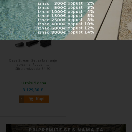
Oase Stream Set 35000 - vodopad
set
DODATNI
POPUST
Oase Stream Set za kreiranje
streama. Robusni ...
Šifra proizvoda:
84190
U roku 5 dana
3 129,30 €
Kupi