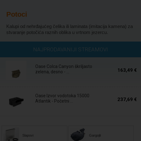
Potoci
Kalupi od nehrđajućeg čelika ili laminata (imitacija kamena) za
stvaranje potočića raznih oblika u vrtnom jezercu.
U roku 5 dana
NAJPRODAVANIJI STREAMOVI
Oase Colca Canyon škriljasto
163,49 €
zelena, desno - ...
U roku 5 dana
Oase Izvor vodotoka 15000
237,69 €
Atlantik - Početni ...
Slapovi
Gargojli