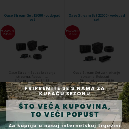
Oase Stream Set 15000 - vodopad
Oase Stream Set 22500 - vodopad
set
set
DODATNI
DODATNI
POPUST
POPUST
Oase Stream Set za kreiranje
Oase Stream Set za kreiranje
streama. Robusni ...
streama. Robusni ...
Šifra proizvoda:
84185
Šifra proizvoda:
84189
U roku 5 dana
U roku 5 dana
1 387,48 €
1 705,54 €
Kupi
Kupi