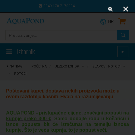
0049 170 7170004
0043 664 9916 8910
HR
Izbornik
►
NATRAG
⋮
POČETNA
/
JEZERO ESHOP
/
SLAPOVI, POTOCI
/
POTOCI
Poštovani kupci, dostava nekih proizvoda može u
ovom razdoblju kasniti. Hvala na razumijevanju.
AQUAPOND - pristupačne cijene,
značajni popusti na
kupnje preko 300 €
. Samo dodajte robu u košaricu i
iznos popusta bit će izračunat na temelju iznosa
kupnje. Što je veća kupnja, to je popust veći.