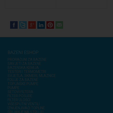
BAZENI ESHOP
PRORAČUNI ZA BAZENE
SAVJETI ZA BAZENE
BAZENSKA KEMIJA
TESTERI I TERMOMETRI
SVJETLA, SKIMERI, MLAZNICE
FOLIJE ZA BAZENE
TOPLINSKE PUMPE
PUMPE
SETOVI FILTERA
FILTER POSUDE
FILTER ULOŠCI
VIŠESPUTNI VENTILI
IZMJENJIVAČI TOPLINE
GRIJANJE NA STRUJU