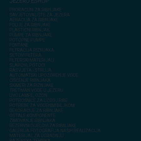
JEZERO ESHOP
PRORAČUNI ZA RIBNJAKE
SAVJETOVALIŠTE ZA JEZERA
AERACIJA ZA RIBNJAKE
FOLIJE ZA RIBNJAKE
PLASTIČNI RIBNJAK
PUMPE ZA RIBNJAKE
POTOPNE PUMPE
FONTANE
FILTRACIJA RIZNJAKA
SETOVI FILTERA
FILTERSKI MATERIJALI
SLAPOVI, POTOCI
RASVJETA i STRUJA
AUTOMATSKI UPOZORENJE VODE
ČIŠĆENJE RIBNJAKA
SKIMERI ZA RIZNJAKE
TRETMAN VODE U JEZERU
UVC LAMPE, OZON
POTROŠNICE ZA UZGOJ RIBE
POTREBE ZA VODENIM BILJKOM
DEKORACIJE ZA RIBNJAKE
OSTALE KOMPONENTE
ZIMOVANJE RIBNJAKA
REZERVNI DIJELOVI ZA RIBNJAKE
GALERIJA FOTOGRAFIJA NAŠIH REALIZACIJA
MATERIJAL ZA UGRADNJU
BAZENSKA TEHNIKA