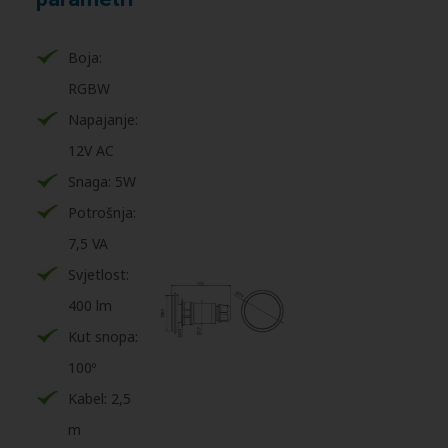
Boja:
RGBW
Napajanje:
12V AC
Snaga: 5W
Potrošnja:
7,5 VA
Svjetlost:
400 lm
Kut snopa:
100º
Kabel: 2,5
m