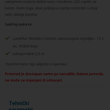
zamjenom možete dobiti novo i moderno LED svjetlo za
bazen. Osim toga, okvir poklopca svjetla može biti i u boji
vaše obloge bazena.
Sadržaj paketa:
LumiPlus FlexiMini Connect samostojeća svjetiljka - 12 V
AC, RGBW boja
odvojivi kabel 2,5 m
Transformator nije uključen u isporuku.
Proizvod je dostupan samo po narudžbi. Nakon potvrde,
ne može se mijenjati ili otkazati.
Tehnički
parametri