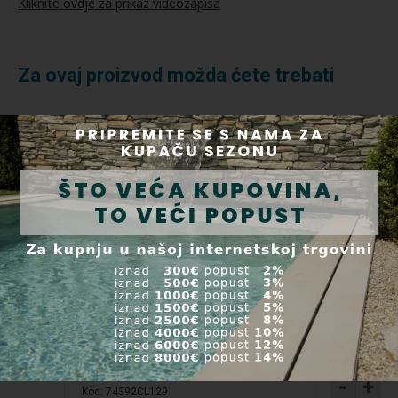
Kliknite ovdje za prikaz videozapisa
Za ovaj proizvod možda ćete trebati
AstralPool LumiPlus Connect kontroler
Dostupnost:
U roku 5 dana
Kod: 76290
-
+
Cijena: 399,00 EUR
/kom
Ukrasni okvir Ø161 LumiPlus FlexiMini - bijeli
Dostupnost:
U roku 5 dana
Kod: 74392
-
+
Cijena: 23,75 EUR
/kom
LumiPlus FlexiMini Connect dekorativni okvir,
za sve vrste bazena
Dostupnost:
Isporuka u roku 24 sata
-
+
Kod: 74392CL129