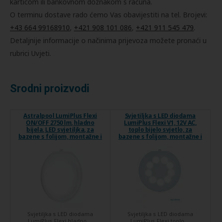
karticom ili bankovnom doznakom s računa.
O terminu dostave rado ćemo Vas obavijestiti na tel. Brojevi:
+43 664 99168910
,
+421 908 101 086
,
+421 911 545 479
.
Detaljnije informacije o načinima prijevoza možete pronaći u
rubrici Uvjeti.
Srodni proizvodi
Astralpool LumiPlus Flexi
Svjetiljka s LED diodama
ON/OFF 2750 lm, hladno
LumiPlus Flexi V1, 12V AC,
bijela, LED svjetiljka, za
toplo bijelo svjetlo, za
bazene s folijom, montažne i
bazene s folijom, montažne i
betonske bazene
betonske bazene
Svjetiljka s LED diodama
Svjetiljka s LED diodama
LumiPlus Flexi hladno ...
LumiPlus Flexi toplo ...