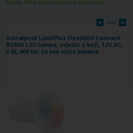
kupnje. Što je veća kupnja, to je popust veći.
78/102
Astralpool LumiPlus FlexiMini Connect
RGBW LED lampa, svjetlo u boji, 12V AC,
5 W, 400 lm, za sve vrste bazena