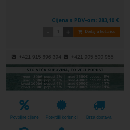
Cijena s PDV-om:
283,10
€
-
+
Dodaj u košaricu
+421 915 696 394
+421 905 500 955
Povoljne cijene
Potvrdili korisnici
Brza dostava