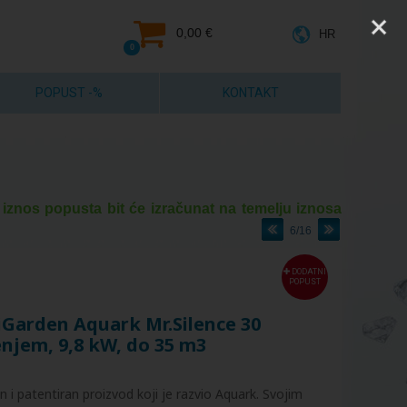
0,00 €
HR
0
POPUST -%
KONTAKT
 iznos popusta bit će izračunat na temelju iznosa
6/16
DODATNI
POPUST
iGarden Aquark Mr.Silence 30
njem, 9,8 kW, do 35 m3
n i patentiran proizvod koji je razvio Aquark. Svojim