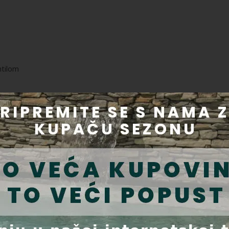
ntilom
e
z temperature vode
 za vrtove i bazene, donoseći automatizaciju i udobnost u vanjske 
i održavanje bazena ili vrta jednostavnim, učinkovitim i minimalno ruč
neratore slane vode i robotske kosilice, koji zajedno stvaraju integr