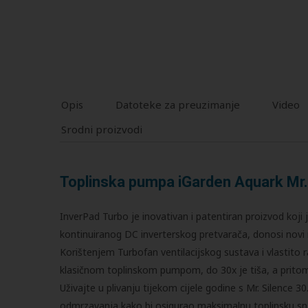
Opis
Datoteke za preuzimanje
Video
Srodni proizvodi
Toplinska pumpa iGarden Aquark Mr
InverPad Turbo je inovativan i patentiran proizvod koji 
kontinuiranog DC inverterskog pretvarača, donosi novi na
Korištenjem Turbofan ventilacijskog sustava i vlastito
klasičnom toplinskom pumpom, do 30x je tiša, a pritom 
Uživajte u plivanju tijekom cijele godine s Mr. Silence 
odmrzavanja kako bi osigurao maksimalnu toplinsku snag