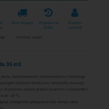
li
Brza dostava
20 godina na
Program
ci
tržištu
vjernosti
nje
Koristan savjet
 do 35 m3
e ploče, revolucionarnom turboventilatoru i tehnologiji
doprinijeti održivom okolišu kroz tehnološke inovacije.
nce 30 ponovno pomiče granice stvarnosti. U usporedbi s
ma do -20 °C.
ljanja, inteligentno prilagođava EVO obrnuti ciklus
ma.