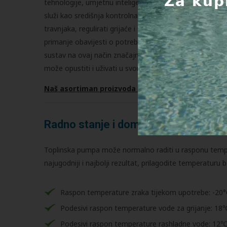
tehnologije, umjetnu inteligenciju i pametne senzore kak
služi kao središnja kontrolna točka za sve uređaje. Pute
travnjaka, regulirati grijaće i filtracijske jedinice, kao
primanje obavijesti o potrebnom održavanju i automats
sustav na ovaj način značajno pojednostavljuje brigu o 
može opustiti i uživati u svom vanjskom prostoru bez
Naš asortiman proizvoda tvrtke iGarden
Radno stanje i domet
Toplinska pumpa može normalno raditi u rasponu tempe
najugodniji i najbolji rezultat, prilagodite temperaturu
Raspon temperature zraka tijekom upotrebe: -2
Podesivi raspon temperature vode za grijanje: 
Podesivi raspon temperature rashladne vode: 