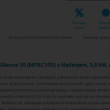
Povoljne
Potvrdi
cijene
korisni
Za ovaj proizvod možda ćete trebati
Dostava i plaća
.Silence 30 (MPXC100) s hlađenjem, 9,8 kW,
je razvila tvrtka Aquark. Zahvaljujući jedinstvenom dizajnu upravljačk
čin grijanja bazena. Tvrtka Aquark nastoji smanjiti ugljični otisak i 
 razvijenog inverterskog sustava upravljanja, toplinska pumpa Mr.Sile
postiže učinkovitost COP-a do 22 i optimalno radi čak i pri mrazevi
30. Mr.Silence 30, zahvaljujući poboljšanom inverterskom sustavu uprav
u, doprinoseći najvećoj učinkovitosti čak i u najzahtjevnijim uvjeti