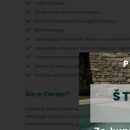
Turbo ventilator
DC dvostruki inverterski kompresor
DC motor ventilatora, bez ugljičnih četkica
EEV tehnologija
Odmrzavanje u obrnutom ciklusu s 4-smjernim ve
Visokoučinkoviti spiralni titanski izmjenjivač toplin
Osjetljiva i precizna kontrola temperature i prika
Zaštita od visokog i niskog tlaka
Potpuna zaštita električnog sustava
Što je iGarden?
iGarden je moderni brend usmjeren na pametna rješenja
tehnologije s dizajnom i načinom života - cilj je učinit
pametne sustave filtracije, pumpe, toplinske pumpe, ge