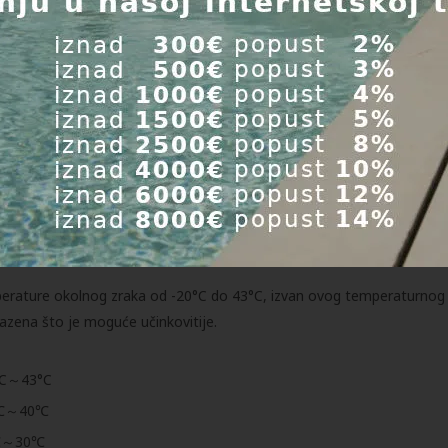
o bi vrt ili bazen učinili ugodnim, čistim i automatiziranim okruženje
m aplikacije moguće je pratiti razinu vode u bazenu, pokrenuti ili za
 i generatore slane vode, pa čak i pratiti potrošnju energije ili status
ku optimizaciju rada opreme prema trenutnim uvjetima - na primjer, 
vrtu i bazenu, štedi vrijeme i energiju, a istovremeno povećava udob
 nepotrebnog ručnog rada.
rature okolnog zraka od -20°C do 43°C, izvan ovog temperaturnog 
 bazena što je moguće učinkovitije.
0°C～43°C
18℃～40℃
12℃～30℃