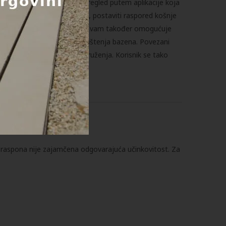
m. Korisnik ima kontrolu i pregled putem aplikacije koja
kazati rad robotskog čistača, postaviti raspored košnje
 pojedinačnih uređaja. Aplikacija vam također omogućuje
vremenu ili intenzitetu korištenja bazena. Povezani
nost i estetiku vanjskog okruženja. Korisnik se tako
raspona nije zajamčena odgovarajuća učinkovitost. Za