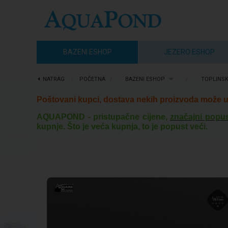
BAZENI ESHOP
JEZERO ESHOP
NATRAG
⋮
POČETNA
/
BAZENI ESHOP
/
TOPLINS
Poštovani kupci, dostava nekih proizvoda može u 
AQUAPOND - pristupačne cijene,
značajni popus
kupnje. Što je veća kupnja, to je popust veći.