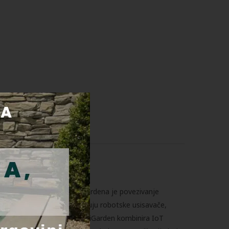
prostore. Osnovna ideja iGardena je povezivanje
nim. iGarden proizvodi uključuju robotske usisavače,
irani ekosustav. Sveukupno, iGarden kombinira IoT