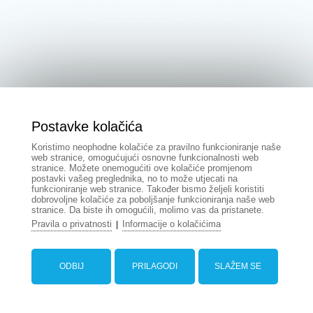
Postavke kolačića
Koristimo neophodne kolačiće za pravilno funkcioniranje naše
web stranice, omogućujući osnovne funkcionalnosti web
stranice. Možete onemogućiti ove kolačiće promjenom
postavki vašeg preglednika, no to može utjecati na
funkcioniranje web stranice. Također bismo željeli koristiti
dobrovoljne kolačiće za poboljšanje funkcioniranja naše web
stranice. Da biste ih omogućili, molimo vas da pristanete.
Pravila o privatnosti
Informacije o kolačićima
|
ODBIJ
PRILAGODI
SLAŽEM SE